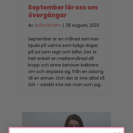
September lär oss om
övergångar
Av
Sofia Ekholm
|
28 augusti, 2023
September är en månad som kan
bjuda på varma som kyliga dagar,
på sol som regn och blåst. Det är
helt enkelt en mellanmånad då
kropp och sinne behöver kalibrera
om och anpassa sig, från en säsong
till en annan. Och det är inte alltid så
lätt – särskilt inte när man som jag…