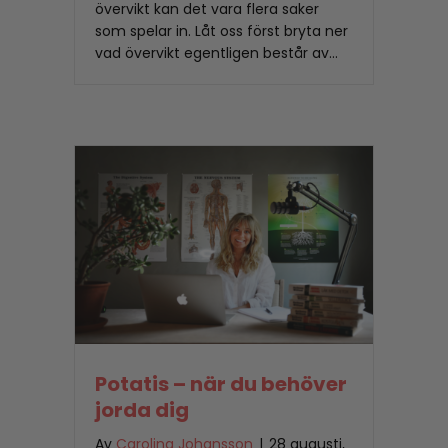
övervikt kan det vara flera saker
som spelar in. Låt oss först bryta ner
vad övervikt egentligen består av…
Potatis – när du behöver
jorda dig
Av
Carolina Johansson
|
28 augusti,