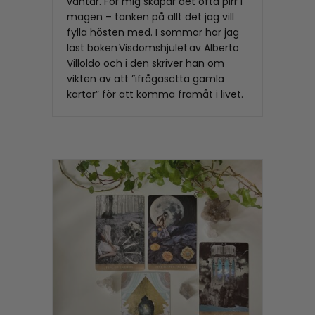
väntar. För mig skapar det ofta pirr i
magen – tanken på allt det jag vill
fylla hösten med. I sommar har jag
läst boken Visdomshjulet av Alberto
Villoldo och i den skriver han om
vikten av att ”ifrågasätta gamla
kartor” för att komma framåt i livet.