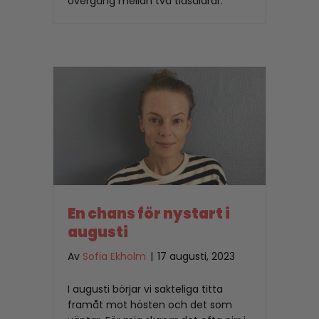
övergång mellan två tidsåldrar.
En chans för nystart i
augusti
Av
Sofia Ekholm
|
17 augusti, 2023
I augusti börjar vi sakteliga titta
framåt mot hösten och det som