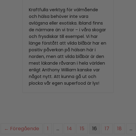
Kraftfulla verktyg för välmående
och hälsa behöver inte vara
avlägsna eller exotiska. Ibland finns
de närmare än vi tror – i våra skogar
och frysdiskar till exempel. Vi har
länge förstått att vilda blåbär har en
positiv påverkan på hälsan här i
norden, men att vilda blåbär är den
mest läkande råvaran i hela världen
enligt Anthony William kanske var
något nytt. Att kunna gå ut och
plocka vår egen superfood är lyx!
← Föregående
1
…
14
15
16
17
18
…