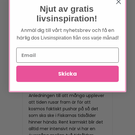
Njut av gratis
livsinspiration!
Anmäl dig till vårt nyhetsbrev och få en
härlig dos
Livsinspiration från oss varje månad!
Varför det känns som
att tiden går mycket
snabbare nu än
tidigare
Skicka
Av
Webbredaktör Admin
|
22
augusti, 2023
Anledningen till att många upplever
att tiden rusar fram är för att
kosmos faktiskt pushar på så det
som ska ske i Fiskarnas tidsålder
hinner hända. Rent karmiskt blir det
alltid mer intensivt när vi har en