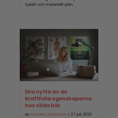
fysiskt och materiellt plan.
Dra nytta av de
kraftfulla egenskaperna
hos vilda bär
Av
Carolina Johansson
|
27 juli, 2023