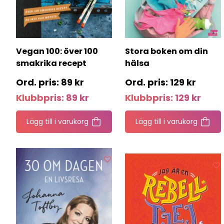
Vegan 100: över 100
Stora boken om din
smakrika recept
hälsa
89
kr
129
kr
Klubbpris:
89
kr
Klubbpris:
129
kr
Lägg till i varukorg
Lägg till i varukorg