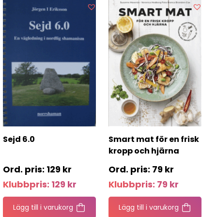
Sejd 6.0
Smart mat för en frisk
kropp och hjärna
129
kr
79
kr
Klubbpris:
129
kr
Klubbpris:
79
kr
Lägg till i varukorg
Lägg till i varukorg