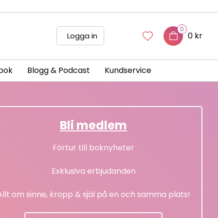
0
0 kr
Logga in
bok
Blogg & Podcast
Kundservice
Bli medlem
Förtur till boknyheter
Exklusiva erbjudanden
Allt om sinne, kropp & själ på en och samma plats!