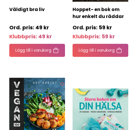
Väldigt bra liv
Hoppet- en bok om
hur enkelt du räddar
världen
49
kr
59
kr
Klubbpris:
49
kr
Klubbpris:
59
kr
Lägg till i varukorg
Lägg till i varukorg