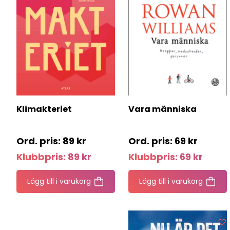
Klimakteriet
Vara människa
89
kr
69
kr
Klubbpris:
89
kr
Klubbpris:
69
kr
Lägg till i varukorg
Lägg till i varukorg