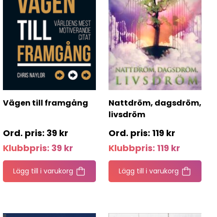
s
Vägen till framgång
Nattdröm, dagsdröm,
livsdröm
39
kr
119
kr
Klubbpris:
39
kr
Klubbpris:
119
kr
Lägg till i varukorg
Lägg till i varukorg