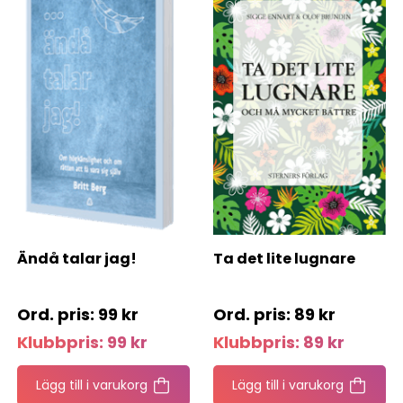
Ändå talar jag!
Ta det lite lugnare
99
kr
89
kr
Klubbpris:
99
kr
Klubbpris:
89
kr
Lägg till i varukorg
Lägg till i varukorg