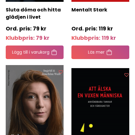
Sluta döma och hitta
Mentalt Stark
glädjen i livet
79
kr
119
kr
Klubbpris:
79
kr
Klubbpris:
119
kr
Lägg till i varukorg
Läs mer