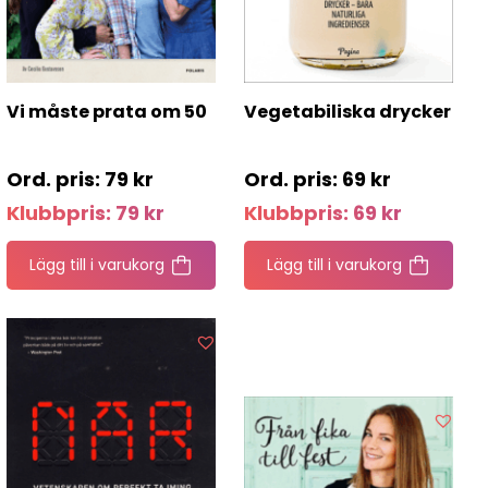
Vi måste prata om 50
Vegetabiliska drycker
79
kr
69
kr
Klubbpris:
79
kr
Klubbpris:
69
kr
Lägg till i varukorg
Lägg till i varukorg