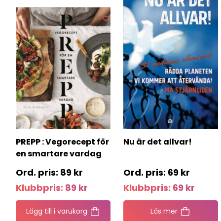
PREPP : Vegorecept för
Nu är det allvar!
en smartare vardag
89
kr
69
kr
Klubbpris:
89
kr
Klubbpris:
69
kr
Lägg till i varukorg
Läs mer