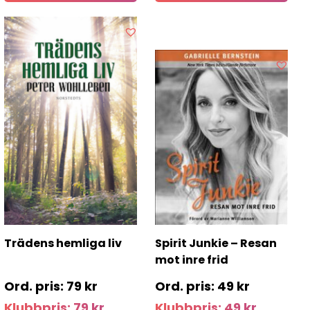
Trädens hemliga liv
Spirit Junkie – Resan
mot inre frid
79
kr
49
kr
Klubbpris:
79
kr
Klubbpris:
49
kr