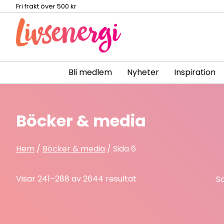
Fri frakt över 500 kr
Bli medlem
Nyheter
Inspiration
Skip
to
content
Böcker & media
Hem
/
Böcker & media
/ Sida 6
Sorted
Visar 241–288 av 2644 resultat
by
latest