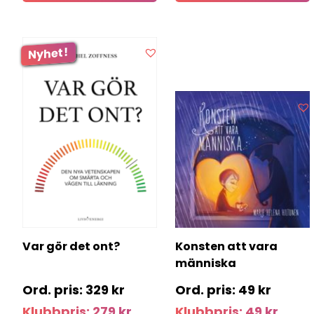
Var gör det ont?
Konsten att vara
människa
329
kr
49
kr
Klubbpris:
279
kr
Klubbpris:
49
kr