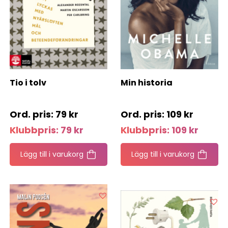
Tio i tolv
Min historia
79
kr
109
kr
Klubbpris:
79
kr
Klubbpris:
109
kr
Lägg till i varukorg
Lägg till i varukorg