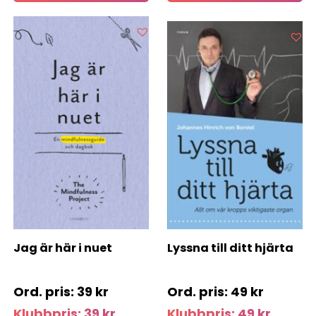
Jag är här i nuet
Lyssna till ditt hjärta
39
kr
49
kr
Klubbpris:
39
kr
Klubbpris:
49
kr