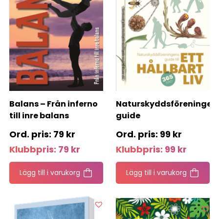
Balans – Från inferno
Naturskyddsföreningen
till inre balans
guide
79
kr
99
kr
Klubbpris:
79
kr
Klubbpris:
99
kr
Lägg till i varukorg
Lägg till i varukorg