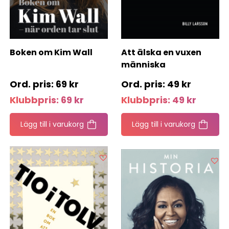
Boken om Kim Wall
Att älska en vuxen
människa
69
kr
49
kr
Klubbpris:
69
kr
Klubbpris:
49
kr
Lägg till i varukorg
Lägg till i varukorg