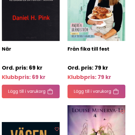
När
Från fika till fest
69
kr
79
kr
Klubbpris:
69
kr
Klubbpris:
79
kr
Lägg till i varukorg
Lägg till i varukorg