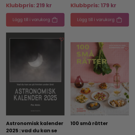
Klubbpris:
219
kr
Klubbpris:
179
kr
Lägg till i varukorg
Lägg till i varukorg
Astronomisk kalender
100 små rätter
2025 : vad du kan se