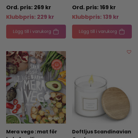
på himlen under året
269
kr
169
kr
Klubbpris:
229
kr
Klubbpris:
139
kr
Lägg till i varukorg
Lägg till i varukorg
Mera vego : mat för
Doftljus Scandinavian