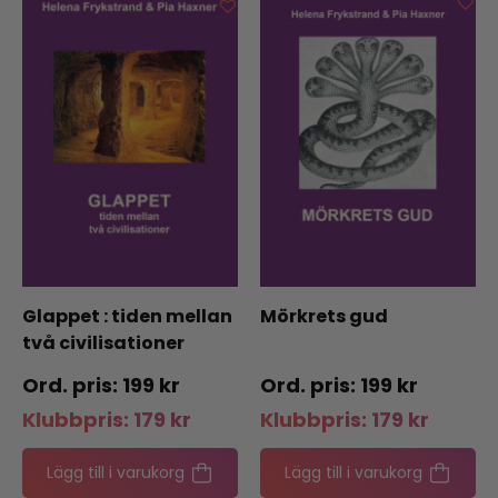
Glappet : tiden mellan
Mörkrets gud
två civilisationer
199
kr
199
kr
Klubbpris:
179
kr
Klubbpris:
179
kr
Lägg till i varukorg
Lägg till i varukorg