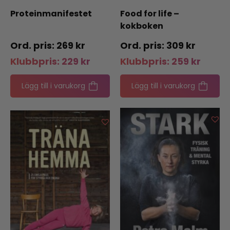
Proteinmanifestet
Food for life –
kokboken
269
kr
309
kr
Klubbpris:
229
kr
Klubbpris:
259
kr
Lägg till i varukorg
Lägg till i varukorg