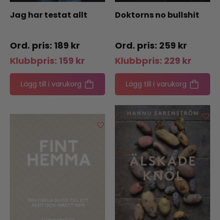
Jag har testat allt
Doktorns no bullshit
189
kr
259
kr
Klubbpris:
159
kr
Klubbpris:
229
kr
Lägg till i varukorg
Lägg till i varukorg