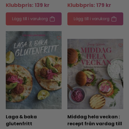
Klubbpris:
139
kr
Klubbpris:
179
kr
blomstervärld
Lägg till i varukorg
Lägg till i varukorg
Laga & baka
Middag hela veckan :
glutenfritt
recept från vardag till