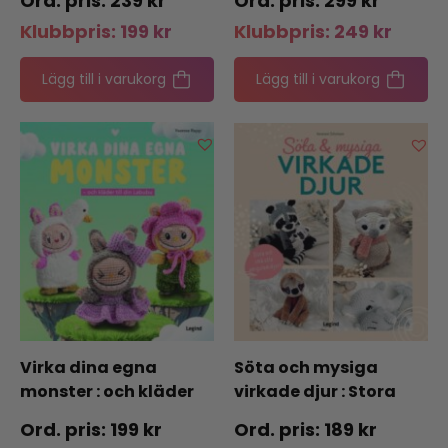
239
kr
299
kr
Klubbpris:
199
kr
Klubbpris:
249
kr
Lägg till i varukorg
Lägg till i varukorg
Virka dina egna
Söta och mysiga
monster : och kläder
virkade djur : Stora
till din Labubu
och små söta
199
kr
189
kr
amigurumidjur!