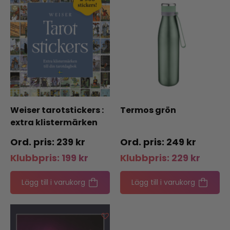
Weiser tarotstickers :
Termos grön
extra klistermärken
till din tarotdagbok
239
kr
249
kr
Klubbpris:
199
kr
Klubbpris:
229
kr
Lägg till i varukorg
Lägg till i varukorg