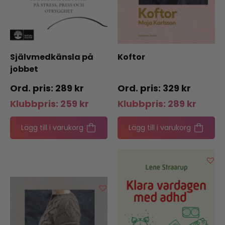
Självmedkänsla på
Koftor
jobbet
289
kr
329
kr
Klubbpris:
259
kr
Klubbpris:
289
kr
Lägg till i varukorg
Lägg till i varukorg