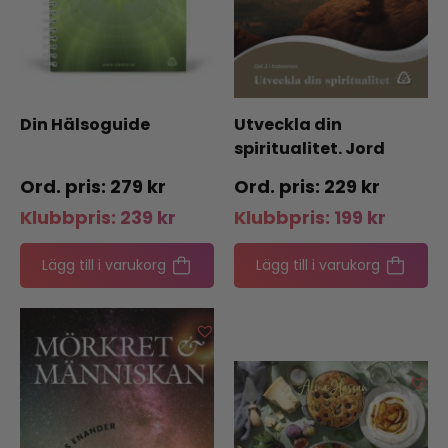
Din Hälsoguide
Utveckla din
spiritualitet. Jord
279
kr
229
kr
Klubbpris:
239
kr
Klubbpris:
199
kr
Lägg till i varukorg
Lägg till i varukorg