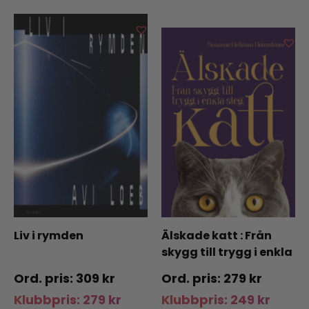
Liv i rymden
Älskade katt : Från
skygg till trygg i enkla
steg
309
kr
279
kr
Klubbpris:
279
kr
Klubbpris:
249
kr