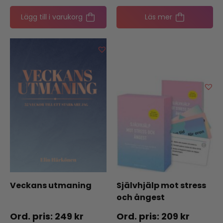
Lägg till i varukorg
Läs mer
Veckans utmaning
Självhjälp mot stress
och ångest
249
kr
209
kr