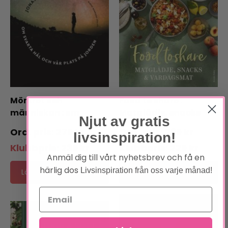
Mörkret och
Food to share :
människan : om
Matglädje, snacks
Njut av gratis
svarta hål och vår
och vardagsmat
279
kr
269
kr
livsinspiration!
plats på jorden
Klubbpris:
239
kr
Klubbpris:
229
kr
Anmäl dig till vårt nyhetsbrev och få en
härlig dos
Livsinspiration från oss varje månad!
Lägg till i varukorg
Lägg till i varukorg