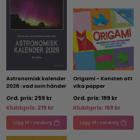
Astronomisk kalender
Origami – Konsten att
2026 : vad som händer
vika papper
på himlen under året
259
kr
199
kr
Klubbpris:
219
kr
Klubbpris:
169
kr
Lägg till i varukorg
Lägg till i varukorg