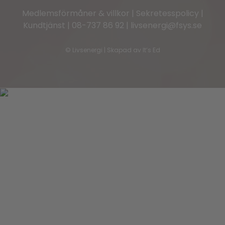
Medlemsförmåner & villkor
|
Sekretesspolicy
|
Kundtjänst
|
08-737 86 92
|
livsenergi@fsys.se
©
Livsenergi | Skapad av
It’s Ed