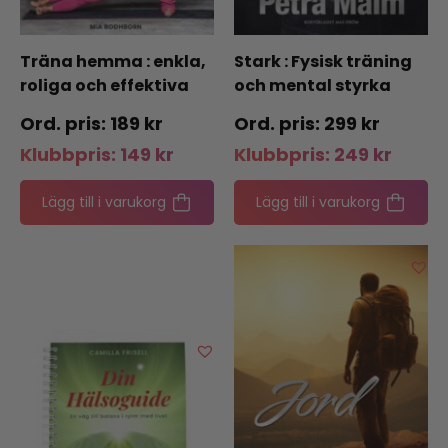
Träna hemma : enkla,
Stark : Fysisk träning
roliga och effektiva
och mental styrka
övningar
189
kr
299
kr
Klubbpris:
149
kr
Klubbpris:
249
kr
Lägg till i varukorg
Lägg till i varukorg