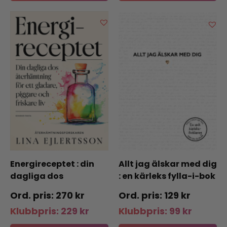
Energireceptet : din
Allt jag älskar med dig
dagliga dos
: en kärleks fylla-i-bok
återhämtning för ett
270
kr
129
kr
gladare, piggare och
Klubbpris:
229
kr
Klubbpris:
99
kr
friskare liv