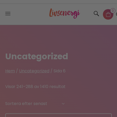
0
Skip
to
content
Uncategorized
Hem
/
Uncategorized
/ Sida 6
Sorted
Visar 241–288 av 1410 resultat
by
latest