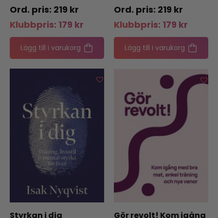
helg
219
kr
219
kr
Klubbpris:
179
kr
Klubbpris:
179
kr
Lägg till i varukorg
Lägg till i varukorg
Styrkan i dig
Gör revolt! Kom igång