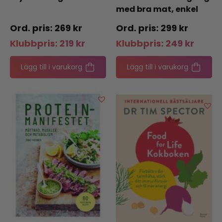
med bra mat, enkel
träning och nya van
269
kr
299
kr
Klubbpris:
219
kr
Klubbpris:
249
kr
Lägg till i varukorg
Lägg till i varukorg