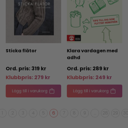
Sticka flätor
Klara vardagen med
adhd
319
kr
289
kr
Klubbpris:
279
kr
Klubbpris:
249
kr
Lägg till i varukorg
Lägg till i varukorg
1
2
3
4
5
6
7
8
9
…
28
29
3