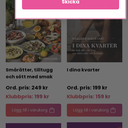
Skicka
Smårätter, tilltugg
I dina kvarter
och sött med smak
från Medelhavet
249
kr
199
kr
Klubbpris:
199
kr
Klubbpris:
159
kr
Lägg till i varukorg
Lägg till i varukorg