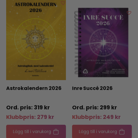
Astrokalendern 2026
Inre Succé 2026
319
kr
299
kr
Klubbpris:
279
kr
Klubbpris:
249
kr
Lägg till i varukorg
Lägg till i varukorg