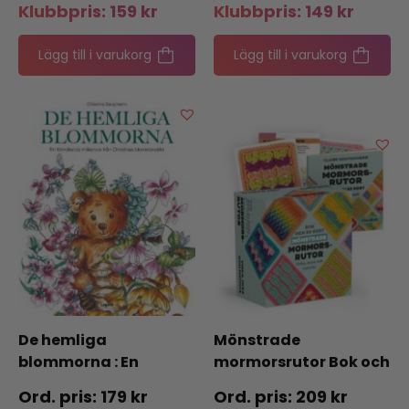
Klubbpris:
159
kr
Klubbpris:
149
kr
Lägg till i varukorg
Lägg till i varukorg
De hemliga
Mönstrade
blommorna : En
mormorsrutor Bok och
förtrollande målarbok
50 kort: Virka, mixa
179
kr
209
kr
från Christinas
och matcha