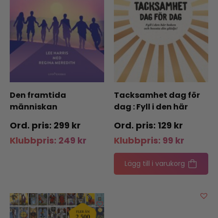
Den framtida
Tacksamhet dag för
människan
dag : Fyll i den här
boken och boosta din
299
kr
129
kr
glädje
Klubbpris:
249
kr
Klubbpris:
99
kr
Lägg till i varukorg