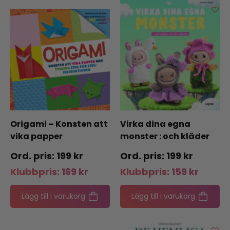
Origami – Konsten att
Virka dina egna
vika papper
monster : och kläder
till din Labubu
199
kr
199
kr
Klubbpris:
169
kr
Klubbpris:
159
kr
Lägg till i varukorg
Lägg till i varukorg