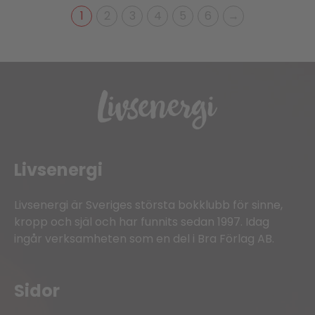
1
2
3
4
5
6
→
Livsenergi
Livsenergi är Sveriges största bokklubb för sinne,
kropp och själ och har funnits sedan 1997. Idag
ingår verksamheten som en del i Bra Förlag AB.
Sidor