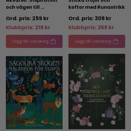
Akvarell : inspiration
Sticka tröjor och
och vägen till …
koftor med Runastrikk
: 30 plagg för ljusa
259
kr
309
kr
sommardagar
Klubbpris:
219
kr
Klubbpris:
269
kr
Lägg till i varukorg
Lägg till i varukorg