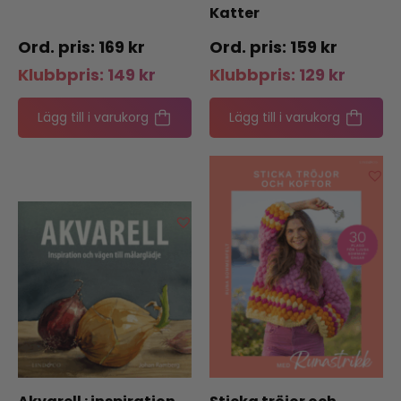
Katter
169
kr
159
kr
Klubbpris:
149
kr
Klubbpris:
129
kr
Lägg till i varukorg
Lägg till i varukorg