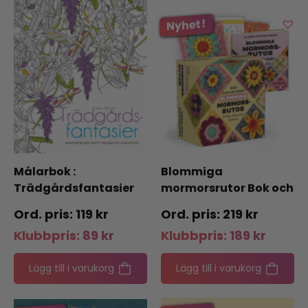
Målarbok :
Blommiga
Trädgårdsfantasier
mormorsrutor Bok och
50 kort
119
kr
219
kr
Klubbpris:
89
kr
Klubbpris:
189
kr
Lägg till i varukorg
Lägg till i varukorg