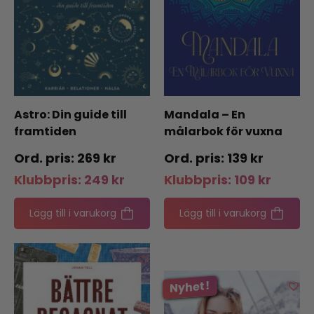
Astro: Din guide till
Mandala – En
framtiden
målarbok för vuxna
269
kr
139
kr
Klubbpris:
249
kr
Klubbpris:
109
kr
Lägg till i varukorg
Lägg till i varukorg