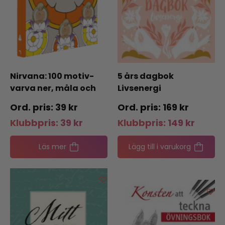
Nirvana: 100 motiv-
5 års dagbok
varva ner, måla och
Livsenergi
njut
39
kr
169
kr
Klubbpris:
39
kr
Klubbpris:
149
kr
Läs mer
Lägg till i varukorg