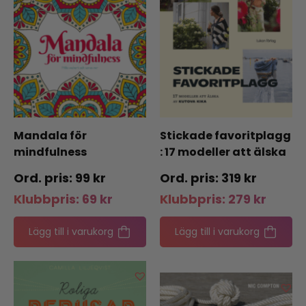
Mandala för
Stickade favoritplagg
mindfulness
: 17 modeller att älska
av Kutova Kika
99
kr
319
kr
Klubbpris:
69
kr
Klubbpris:
279
kr
Lägg till i varukorg
Lägg till i varukorg