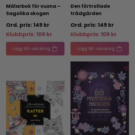
Målarbok för vuxna –
Den förtrollade
Sagolika skogen
trädgården
149
kr
149
kr
Klubbpris:
109
kr
Klubbpris:
109
kr
Lägg till i varukorg
Lägg till i varukorg