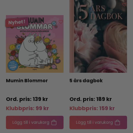
Mumin Blommor
5 års dagbok
139
kr
189
kr
Klubbpris:
99
kr
Klubbpris:
159
kr
Lägg till i varukorg
Lägg till i varukorg