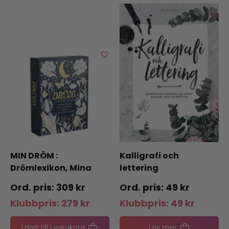
MIN DRÖM :
Kalligrafi och
Drömlexikon, Mina
lettering
drömmar, Sömn,
309
kr
49
kr
Tacksamhetsdagbok
Klubbpris:
279
kr
Klubbpris:
49
kr
Lägg till i varukorg
Läs mer