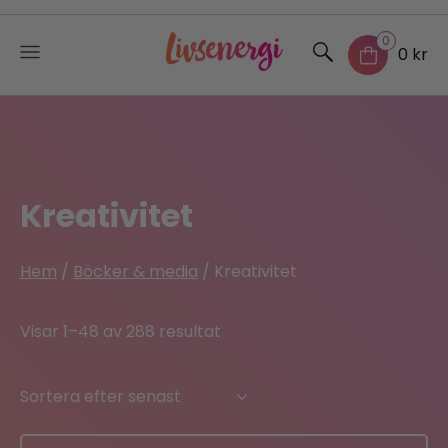
0
0 kr
Skip
to
content
Kreativitet
Hem
/
Böcker & media
/ Kreativitet
Sorted
Visar 1–48 av 288 resultat
by
latest