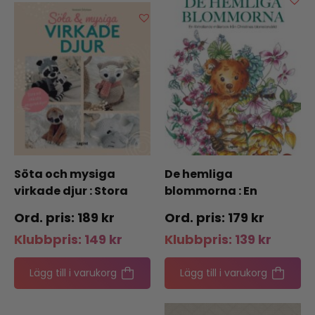
Söta och mysiga
De hemliga
virkade djur : Stora
blommorna : En
och små söta
förtrollande målarbok
189
kr
179
kr
amigurumidjur!
från Christinas
Klubbpris:
149
kr
Klubbpris:
139
kr
blomstervärld
Lägg till i varukorg
Lägg till i varukorg