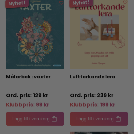
Målarbok : växter
Lufttorkande lera
129
kr
239
kr
Klubbpris:
99
kr
Klubbpris:
199
kr
Lägg till i varukorg
Lägg till i varukorg