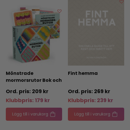
Mönstrade
Fint hemma
mormorsrutor Bok och
50 kort: Virka, mixa
209
kr
269
kr
och matcha
Klubbpris:
179
kr
Klubbpris:
239
kr
Lägg till i varukorg
Lägg till i varukorg