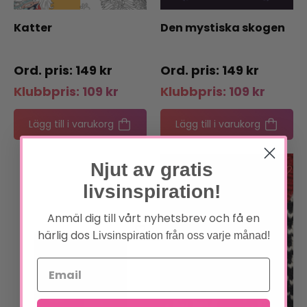
Katter
Den mystiska skogen
149
kr
149
kr
Klubbpris:
109
kr
Klubbpris:
109
kr
Lägg till i varukorg
Lägg till i varukorg
Njut av gratis
livsinspiration!
Anmäl dig till vårt nyhetsbrev och få en
härlig dos
Livsinspiration från oss varje månad!