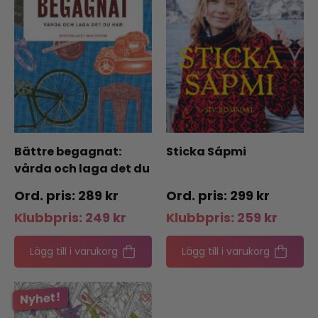
Bättre begagnat:
Sticka Sápmi
vårda och laga det du
har
289
kr
299
kr
Klubbpris:
249
kr
Klubbpris:
259
kr
Lägg till i varukorg
Lägg till i varukorg