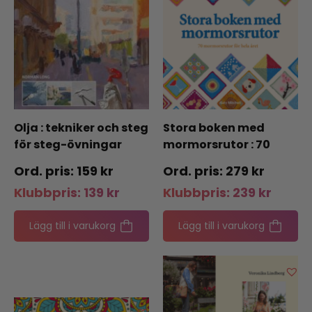
Olja : tekniker och steg
Stora boken med
för steg-övningar
mormorsrutor : 70
mormorsrutor för hela
159
kr
279
kr
året
Klubbpris:
139
kr
Klubbpris:
239
kr
Lägg till i varukorg
Lägg till i varukorg