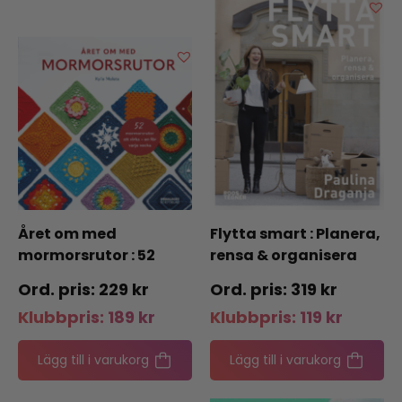
Året om med
Flytta smart : Planera,
mormorsrutor : 52
rensa & organisera
mormorsrutor att
229
kr
319
kr
virka – en för varje
Klubbpris:
189
kr
Klubbpris:
119
kr
vecka
Lägg till i varukorg
Lägg till i varukorg