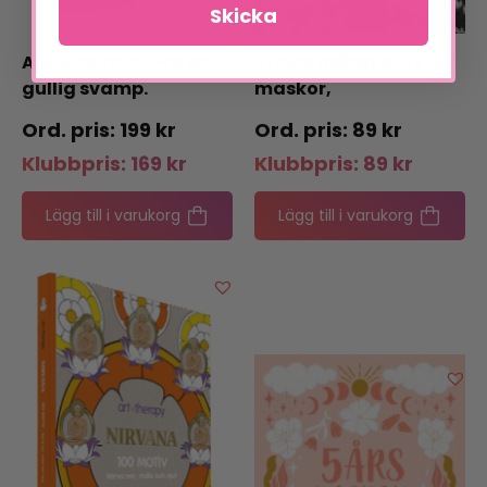
Skicka
Amigurumi: virka en
Sticka mönster : lyfta
gullig svamp.
maskor,
flerfärgsstickning,
199
kr
89
kr
ytmönster
Klubbpris:
169
kr
Klubbpris:
89
kr
Lägg till i varukorg
Lägg till i varukorg