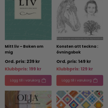
Mitt liv – Boken om
Konsten att teckna :
mig
övningsbok
239
kr
149
kr
Klubbpris:
199
kr
Klubbpris:
129
kr
Lägg till i varukorg
Lägg till i varukorg