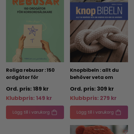
Roliga rebusar : 150
Knopbibeln : allt du
ordgåtor för
behöver veta om
korsordsälskare
knopar och hur de
189
kr
309
kr
används
Klubbpris:
149
kr
Klubbpris:
279
kr
Lägg till i varukorg
Lägg till i varukorg