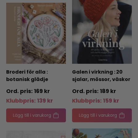
Broderi för alla :
Galen i virkning : 20
botanisk glädje
sjalar, mössor, väskor
och andra snygga
169
kr
189
kr
projekt
Klubbpris:
139
kr
Klubbpris:
159
kr
Lägg till i varukorg
Lägg till i varukorg