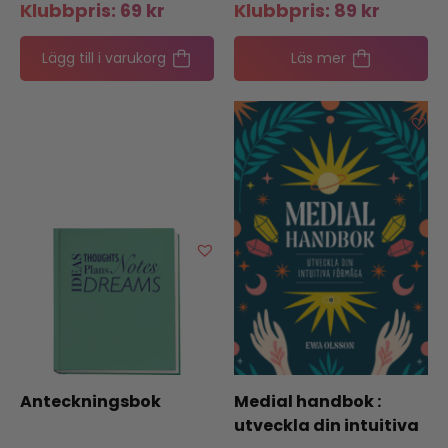
Klubbpris:
69
kr
Klubbpris:
89
kr
Lägg till i varukorg
Läs mer
Anteckningsbok
Medial handbok :
utveckla din intuitiva