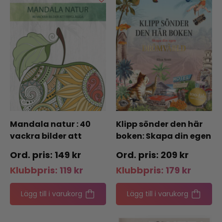
Mandala natur : 40
Klipp sönder den här
vackra bilder att
boken: Skapa din egen
färglägga
drömvärld
149
kr
209
kr
Klubbpris:
119
kr
Klubbpris:
179
kr
Lägg till i varukorg
Lägg till i varukorg