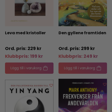
Leva med kristaller
Den gyllene framtiden
229
kr
299
kr
Klubbpris:
199
kr
Klubbpris:
249
kr
Lägg till i varukorg
Lägg till i varukorg