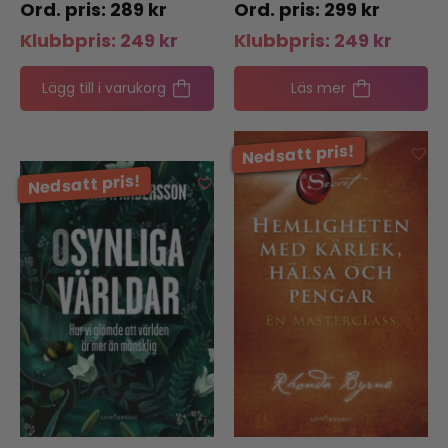
289
kr
299
kr
Klubbpris:
249
kr
Klubbpris:
249
kr
Lägg till i varukorg
Läs mer