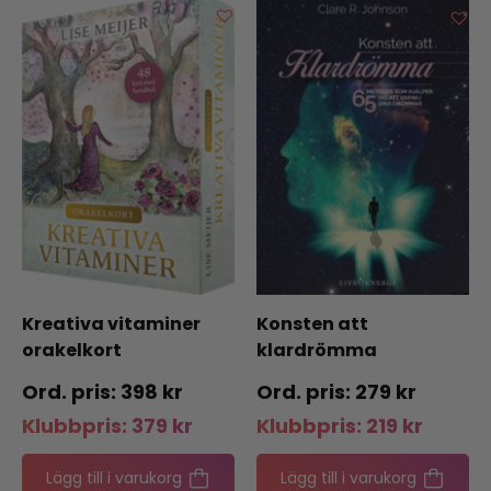
Kreativa vitaminer
Konsten att
orakelkort
klardrömma
398
kr
279
kr
Klubbpris:
379
kr
Klubbpris:
219
kr
Lägg till i varukorg
Lägg till i varukorg