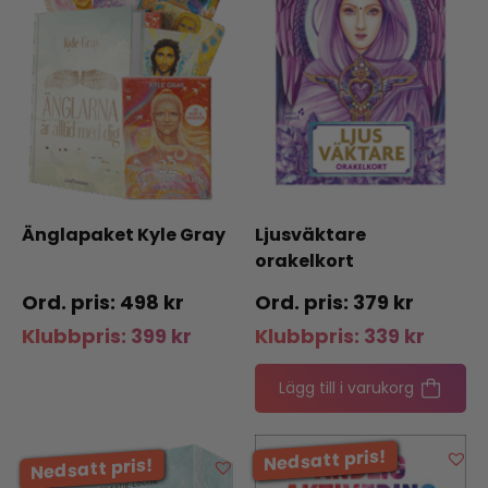
Änglapaket Kyle Gray
Ljusväktare
orakelkort
498
kr
379
kr
Klubbpris:
399
kr
Klubbpris:
339
kr
Lägg till i varukorg