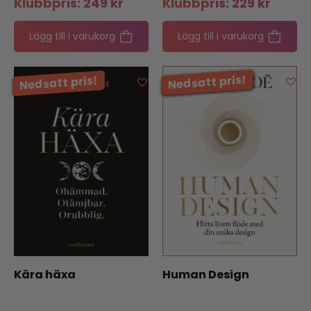
Klubbpris:
249
kr
Klubbpris:
229
kr
Lägg till i varukorg
Lägg till i varukorg
Kära häxa
Human Design