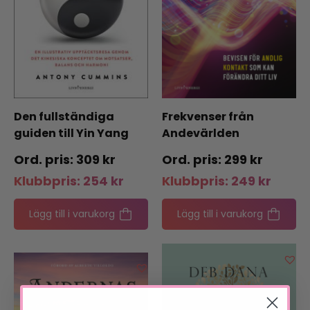
Den fullständiga
Frekvenser från
guiden till Yin Yang
Andevärlden
309
kr
299
kr
Klubbpris:
254
kr
Klubbpris:
249
kr
Lägg till i varukorg
Lägg till i varukorg