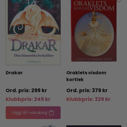
Drakar
Oraklets visdom
kortlek
299
kr
379
kr
Klubbpris:
249
kr
Klubbpris:
329
kr
Lägg till i varukorg