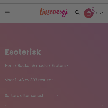
0
0 kr
Skip
to
content
Esoterisk
Hem
/
Böcker & media
/ Esoterisk
Sorted
Visar 1–48 av 303 resultat
by
latest