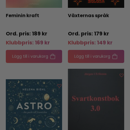
Feminin kraft
Växternas språk
189
kr
179
kr
Klubbpris:
169
kr
Klubbpris:
149
kr
Lägg till i varukorg
Lägg till i varukorg