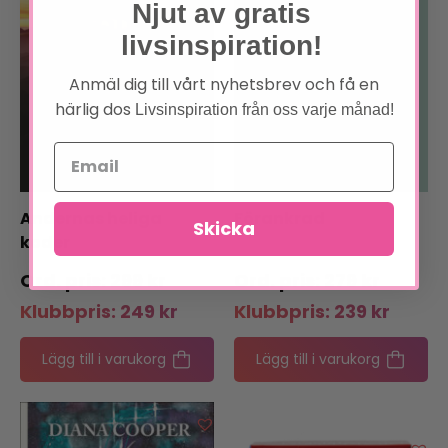
Njut av gratis
livsinspiration!
Anmäl dig till vårt nyhetsbrev och få en
härlig dos
Livsinspiration från oss varje månad!
Andernas heliga
Förankrad
Skicka
koder
299
kr
279
kr
Klubbpris:
249
kr
Klubbpris:
239
kr
Lägg till i varukorg
Lägg till i varukorg