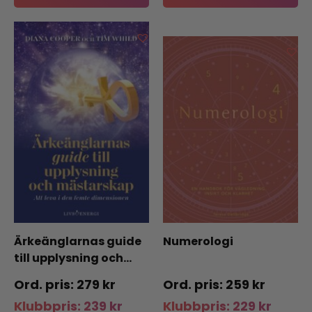
Ärkeänglarnas guide
Numerologi
till upplysning och…
279
kr
259
kr
Klubbpris:
239
kr
Klubbpris:
229
kr