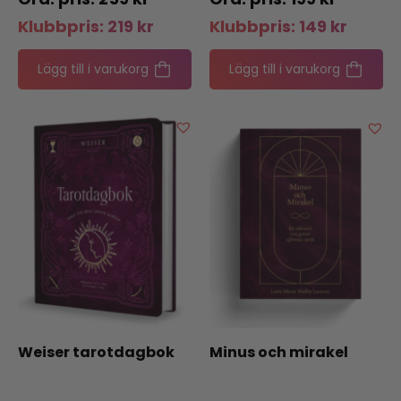
Klubbpris:
219
kr
Klubbpris:
149
kr
Lägg till i varukorg
Lägg till i varukorg
Weiser tarotdagbok
Minus och mirakel