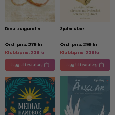
Dina tidigare liv
Själens bok
279
kr
299
kr
Klubbpris:
239
kr
Klubbpris:
239
kr
Lägg till i varukorg
Lägg till i varukorg