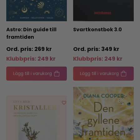
Astro: Din guide till
Svartkonstbok 3.0
framtiden
269
kr
349
kr
Klubbpris:
249
kr
Klubbpris:
249
kr
Lägg till i varukorg
Lägg till i varukorg