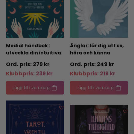
Medial handbok :
Änglar: lär dig att se,
utveckla din intuitiva
höra och känna
förmåga
änglar
279
kr
249
kr
Klubbpris:
239
kr
Klubbpris:
219
kr
Lägg till i varukorg
Lägg till i varukorg