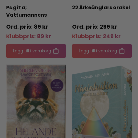
Ps giTa;
22 Ärkeänglars orakel
Vattumannens
tidsålders heliga
89
kr
299
kr
skrift
Klubbpris:
89
kr
Klubbpris:
249
kr
Lägg till i varukorg
Lägg till i varukorg