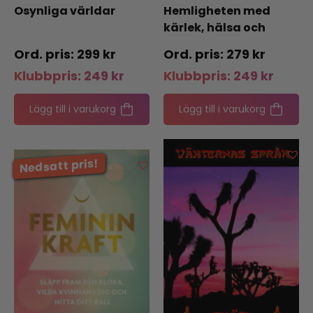
Osynliga världar
Hemligheten med
kärlek, hälsa och
pengar
299
kr
279
kr
Klubbpris:
249
kr
Klubbpris:
249
kr
Lägg till i varukorg
Lägg till i varukorg