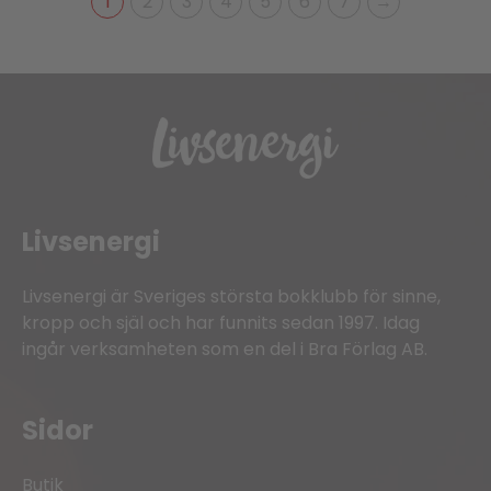
1
2
3
4
5
6
7
→
Livsenergi
Livsenergi är Sveriges största bokklubb för sinne,
kropp och själ och har funnits sedan 1997. Idag
ingår verksamheten som en del i Bra Förlag AB.
Sidor
Butik