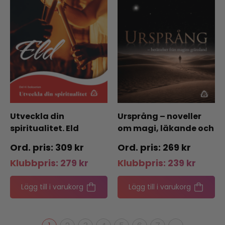
Utveckla din
Ursprång – noveller
spiritualitet. Eld
om magi, läkande och
…
309
kr
269
kr
Klubbpris:
279
kr
Klubbpris:
239
kr
Lägg till i varukorg
Lägg till i varukorg