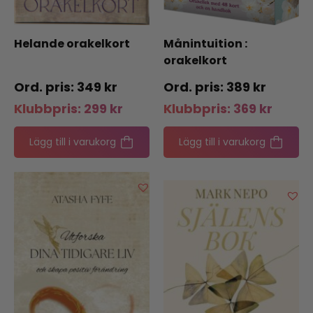
Helande orakelkort
Månintuition :
orakelkort
349
kr
389
kr
Klubbpris:
299
kr
Klubbpris:
369
kr
Lägg till i varukorg
Lägg till i varukorg