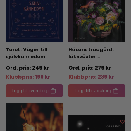
Tarot : Vägen till
Häxans trädgård :
självkännedom
läkeväxter …
249
kr
279
kr
Klubbpris:
199
kr
Klubbpris:
239
kr
Lägg till i varukorg
Lägg till i varukorg