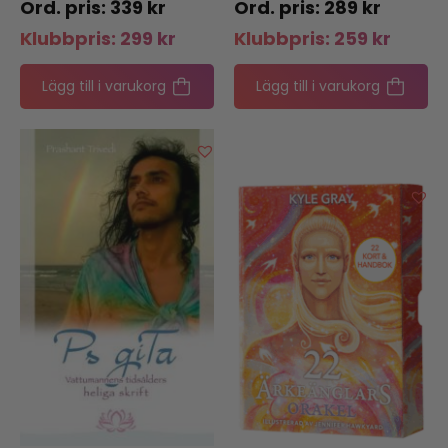
339
kr
289
kr
Klubbpris:
299
kr
Klubbpris:
259
kr
Lägg till i varukorg
Lägg till i varukorg