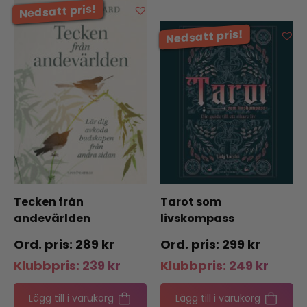
Tecken från
Tarot som
andevärlden
livskompass
289
kr
299
kr
Klubbpris:
239
kr
Klubbpris:
249
kr
Lägg till i varukorg
Lägg till i varukorg