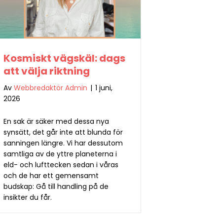
Kosmiskt vägskäl: dags
att välja riktning
Av
Webbredaktör Admin
|
1 juni,
2026
En sak är säker med dessa nya
synsätt, det går inte att blunda för
sanningen längre. Vi har dessutom
samtliga av de yttre planeterna i
eld- och lufttecken sedan i våras
och de har ett gemensamt
budskap: Gå till handling på de
insikter du får.