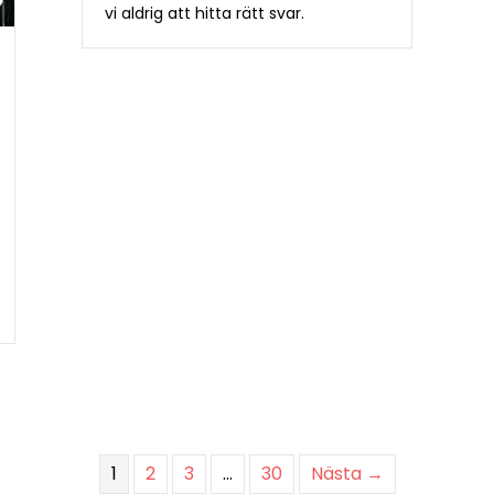
vi aldrig att hitta rätt svar.
1
2
3
…
30
Nästa →