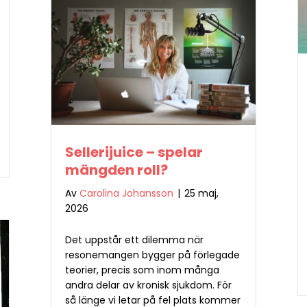
Sellerijuice – spelar
mängden roll?
Av
Carolina Johansson
|
25 maj,
2026
Det uppstår ett dilemma när
resonemangen bygger på förlegade
teorier, precis som inom många
andra delar av kronisk sjukdom. För
så länge vi letar på fel plats kommer