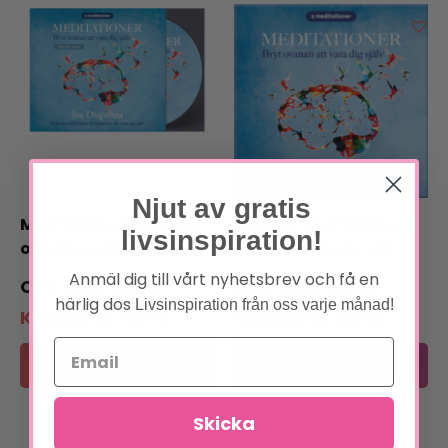
Njut av gratis
Meditationer till Bryt
Ljudfil / Meditationer
livsinspiration!
ovanan att vara dig
till Bryt ovanan att
själv CD
vara dig själv
Anmäl dig till vårt nyhetsbrev och få en
179
kr
159
kr
härlig dos
Livsinspiration från oss varje månad!
Klubbpris:
159
kr
Klubbpris:
139
kr
Lägg till i varukorg
Lägg till i varukorg
Skicka