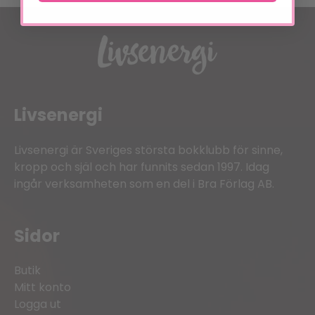
Livsenergi
Livsenergi är Sveriges största bokklubb för sinne,
kropp och själ och har funnits sedan 1997. Idag
ingår verksamheten som en del i Bra Förlag AB.
Sidor
Butik
Mitt konto
Logga ut