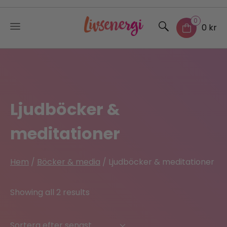
0
0 kr
Skip
to
content
Ljudböcker &
meditationer
Hem
/
Böcker & media
/ Ljudböcker & meditationer
Sorted
Showing all 2 results
by
latest