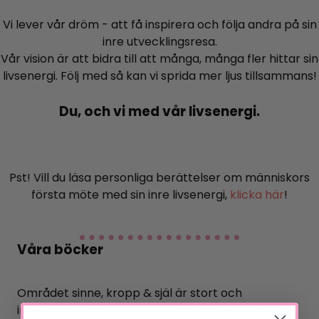
Vi lever vår dröm - att få inspirera och följa andra på sin
inre utvecklingsresa.
Vår vision är att bidra till att många, många fler hittar sin
livsenergi. Följ med så kan vi sprida mer ljus tillsammans!
Du, och vi med vår livsenergi.
Pst! Vill du läsa personliga berättelser om människors
första möte med sin inre livsenergi,
klicka här
!
Våra böcker
Området sinne, kropp & själ är stort och
innehållsrikt och vi presenterar böcker i alla olika