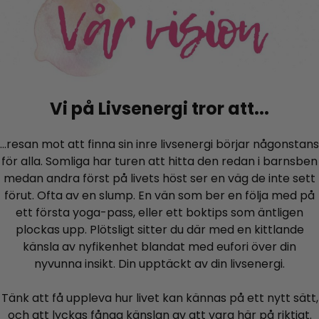
Vi på Livsenergi tror att...
...resan mot att finna sin inre livsenergi börjar någonstans
för alla. Somliga har turen att hitta den redan i barnsben
medan andra först på livets höst ser en väg de inte sett
förut. Ofta av en slump. En vän som ber en följa med på
ett första yoga-pass, eller ett boktips som äntligen
plockas upp. Plötsligt sitter du där med en kittlande
känsla av nyfikenhet blandat med eufori över din
nyvunna insikt. Din upptäckt av din livsenergi.
Tänk att få uppleva hur livet kan kännas på ett nytt sätt,
och att lyckas fånga känslan av att vara här på riktigt.