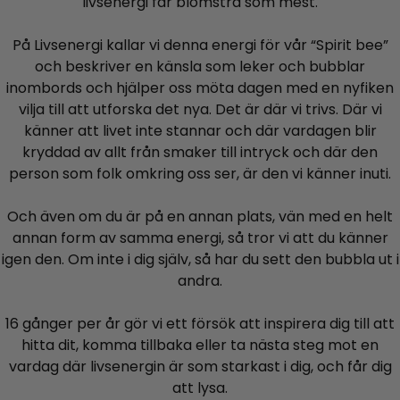
livsenergi får blomstra som mest.
På Livsenergi kallar vi denna energi för vår “Spirit bee”
och beskriver en känsla som leker och bubblar
inombords och hjälper oss möta dagen med en nyfiken
vilja till att utforska det nya. Det är där vi trivs. Där vi
känner att livet inte stannar och där vardagen blir
kryddad av allt från smaker till intryck och där den
person som folk omkring oss ser, är den vi känner inuti.
Och även om du är på en annan plats, vän med en helt
annan form av samma energi, så tror vi att du känner
igen den. Om inte i dig själv, så har du sett den bubbla ut i
andra.
16 gånger per år gör vi ett försök att inspirera dig till att
hitta dit, komma tillbaka eller ta nästa steg mot en
vardag där livsenergin är som starkast i dig, och får dig
att lysa.