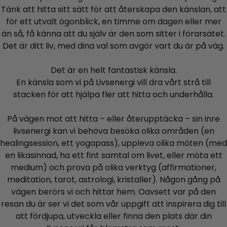
Tänk att hitta sitt sätt för att återskapa den känslan, att
för ett utvalt ögonblick, en timme om dagen eller mer
än så, få känna att du själv är den som sitter i förarsätet.
Det är ditt liv, med dina val som avgör vart du är på väg.
Det är en helt fantastisk känsla.
En känsla som vi på Livsenergi vill dra vårt strå till
stacken för att hjälpa fler att hitta och underhålla.
På vägen mot att hitta – eller återupptäcka – sin inre
livsenergi kan vi behöva besöka olika områden (en
healingsession, ett yogapass), uppleva olika möten (med
en likasinnad, ha ett fint samtal om livet, eller möta ett
medium) och prova på olika verktyg (affirmationer,
meditation, tarot, astrologi, kristaller). Någon gång på
vägen berörs vi och hittar hem. Oavsett var på den
resan du är ser vi det som vår uppgift att inspirera dig till
att fördjupa, utveckla eller finna den plats där din