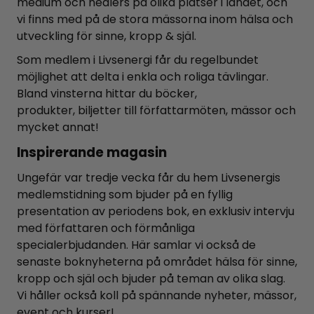
medium och healers på olika platser i landet, och
vi finns med på de stora mässorna inom hälsa och
utveckling för sinne, kropp & själ.
Som medlem i Livsenergi får du regelbundet
möjlighet att delta i enkla och roliga tävlingar.
Bland vinsterna hittar du böcker,
produkter, biljetter till författarmöten, mässor och
mycket annat!
Inspirerande magasin
Ungefär var tredje vecka får du hem Livsenergis
medlemstidning som bjuder på en fyllig
presentation av periodens bok, en exklusiv intervju
med författaren och förmånliga
specialerbjudanden. Här samlar vi också de
senaste boknyheterna på området hälsa för sinne,
kropp och själ och bjuder på teman av olika slag.
Vi håller också koll på spännande nyheter, mässor,
event och kurser!