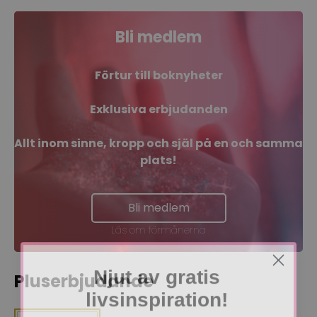
Bli medlem
Förtur till boknyheter
Exklusiva erbjudanden
Allt inom sinne, kropp och själ på en och samma
plats!
Bli medlem
Läs om förmånerna
Njut av gratis
Pluserbjudande
livsinspiration!