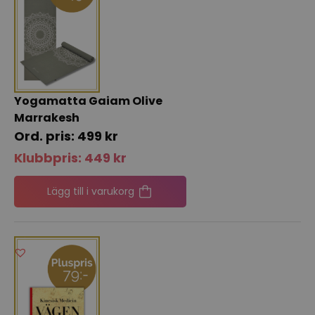
Yogamatta Gaiam Olive
Marrakesh
499
kr
Klubbpris:
449
kr
Lägg till i varukorg