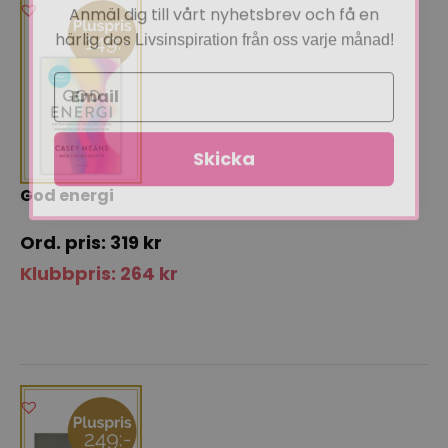
Anmäl dig till vårt nyhetsbrev och få en
härlig dos
Livsinspiration från oss varje månad!
Skicka
God energi
319
kr
Klubbpris:
264
kr