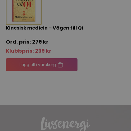
Kinesisk medicin – Vägen till Qi
279
kr
Klubbpris:
239
kr
Lägg till i varukorg