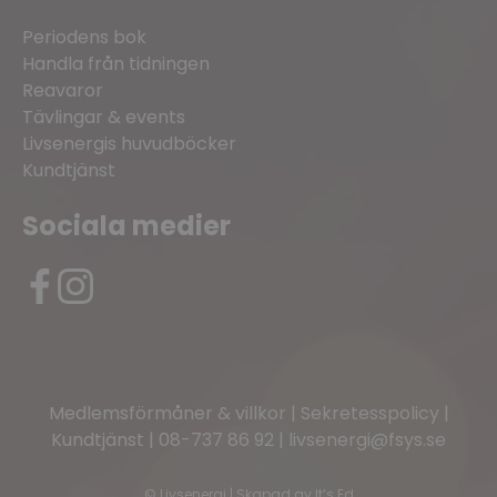
Periodens bok
Handla från tidningen
Reavaror
Tävlingar & events
Livsenergis huvudböcker
Kundtjänst
Sociala medier
Medlemsförmåner & villkor
|
Sekretesspolicy
|
Kundtjänst
|
08-737 86 92
|
livsenergi@fsys.se
©
Livsenergi | Skapad av
It’s Ed