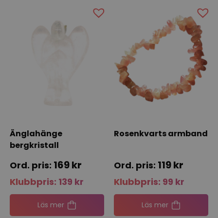
Änglahänge
Rosenkvarts armband
bergkristall
169
kr
119
kr
Klubbpris:
139
kr
Klubbpris:
99
kr
Läs mer
Läs mer