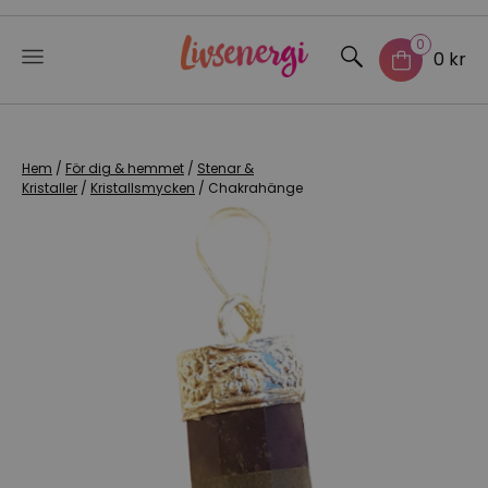
0
0 kr
Skip
to
content
Hem
/
För dig & hemmet
/
Stenar &
Kristaller
/
Kristallsmycken
/ Chakrahänge