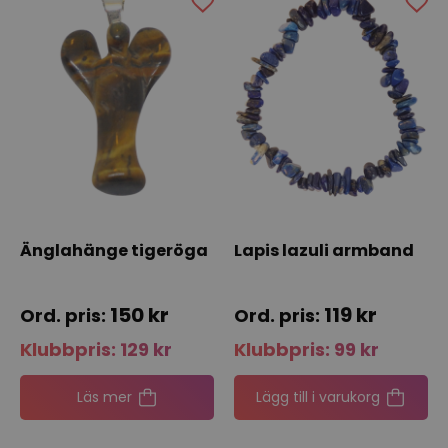
Änglahänge tigeröga
Lapis lazuli armband
150
kr
119
kr
Klubbpris:
129
kr
Klubbpris:
99
kr
Läs mer
Lägg till i varukorg