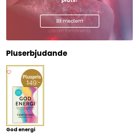
plats!
Bli medlem
Läs om förmånerna
Pluserbjudande
God energi