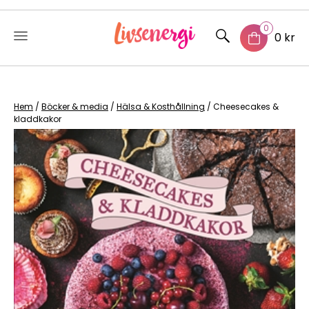
0
0 kr
Skip
to
content
Hem
/
Böcker & media
/
Hälsa & Kosthållning
/ Cheesecakes &
kladdkakor