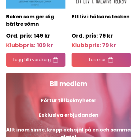
Boken som ger dig
Ett liv i hälsans tecken
bättre sömn
149
kr
79
kr
Klubbpris:
109
kr
Klubbpris:
79
kr
Lägg till i varukorg
Läs mer
Bli medlem
Förtur till boknyheter
Exklusiva erbjudanden
Allt inom sinne, kropp och själ på en och samma