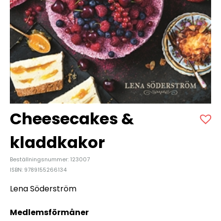
Cheesecakes &
kladdkakor
Beställningsnummer: 123007
ISBN: 9789155266134
Lena Söderström
Medlemsförmåner