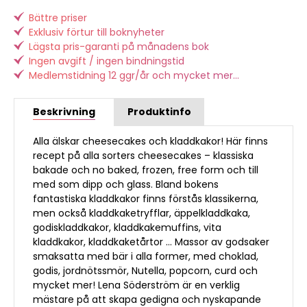
Bättre priser
Exklusiv förtur till boknyheter
Lägsta pris-garanti på månadens bok
Ingen avgift / ingen bindningstid
Medlemstidning 12 ggr/år och mycket mer...
Beskrivning
Produktinfo
Alla älskar cheesecakes och kladdkakor! Här finns
recept på alla sorters cheesecakes – klassiska
bakade och no baked, frozen, free form och till
med som dipp och glass. Bland bokens
fantastiska kladdkakor finns förstås klassikerna,
men också kladdkaketryfflar, äppelkladdkaka,
godiskladdkakor, kladdkakemuffins, vita
kladdkakor, kladdkaketårtor … Massor av godsaker
smaksatta med bär i alla former, med choklad,
godis, jordnötssmör, Nutella, popcorn, curd och
mycket mer! Lena Söderström är en verklig
mästare på att skapa gedigna och nyskapande