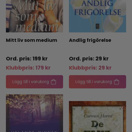
Mitt liv som medium
Andlig frigörelse
199
kr
29
kr
Klubbpris:
179
kr
Klubbpris:
29
kr
Lägg till i varukorg
Lägg till i varukorg