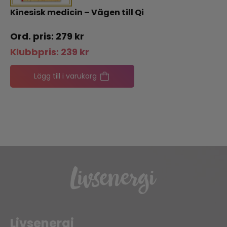
Kinesisk medicin – Vägen till Qi
279
kr
Klubbpris:
239
kr
Lägg till i varukorg
Livsenergi