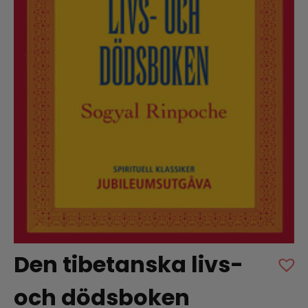
Den tibetanska livs-
och dödsboken