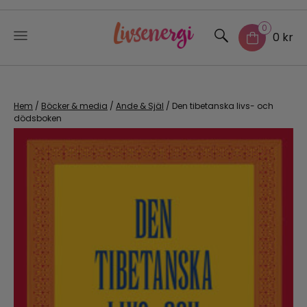
0
0 kr
Skip
to
content
Hem
/
Böcker & media
/
Ande & Själ
/ Den tibetanska livs- och
dödsboken