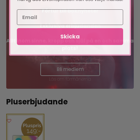
Förtur till boknyheter
Exklusiva erbjudanden
Skicka
Allt inom sinne, kropp och själ på en och samma
plats!
Bli medlem
Läs om förmånerna
Pluserbjudande