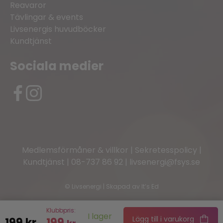
Reavaror
Tävlingar & events
Livsenergis huvudböcker
Kundtjänst
Sociala medier
Medlemsförmåner & villkor
|
Sekretesspolicy
|
Kundtjänst
|
08-737 86 92
|
livsenergi@fsys.se
©
Livsenergi | Skapad av
It’s Ed
Klubbpris:
I lager
Lägg till i varukorg
199
kr
199