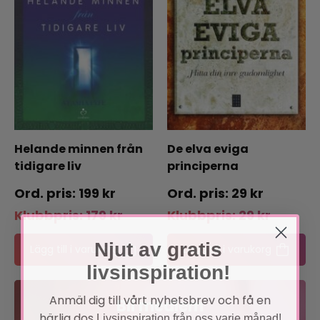
Helande minnen från
De elva eviga
tidigare liv
principerna
199
kr
29
kr
Klubbpris:
179
kr
Klubbpris:
29
kr
Njut av gratis
Lägg till i varukorg
Lägg till i varukorg
livsinspiration!
Anmäl dig till vårt nyhetsbrev och få en
Bli medlem
härlig dos
Livsinspiration från oss varje månad!