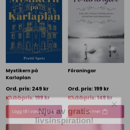
Mystikern på
Föraningar
Karlaplan
249
kr
199
kr
Klubbpris:
199
kr
Klubbpris:
149
kr
Njut av gratis
Lägg till i varukorg
Läs mer
livsinspiration!
Anmäl dig till vårt nyhetsbrev och få en