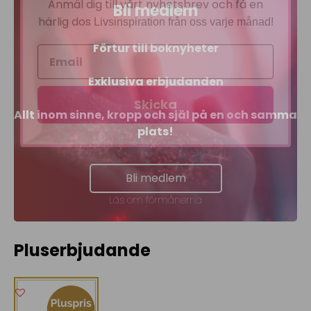
Bli medlem
härlig dos
Livsinspiration från oss varje månad!
Förtur till boknyheter
Exklusiva erbjudanden
Skicka
Allt inom sinne, kropp och själ på en och samma
plats!
Bli medlem
Läs om förmånerna
Pluserbjudande