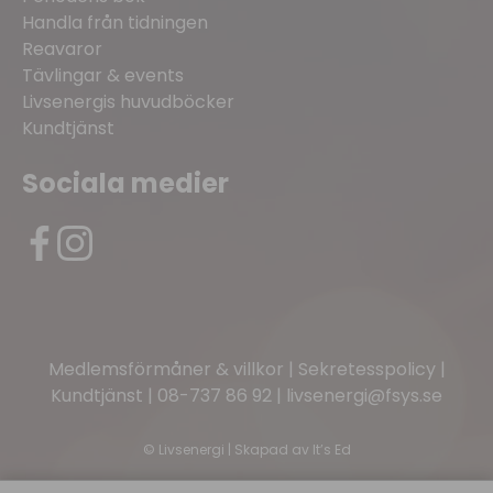
Handla från tidningen
Reavaror
Tävlingar & events
Livsenergis huvudböcker
Kundtjänst
Sociala medier
Medlemsförmåner & villkor
|
Sekretesspolicy
|
Kundtjänst
|
08-737 86 92
|
livsenergi@fsys.se
©
Livsenergi | Skapad av
It’s Ed