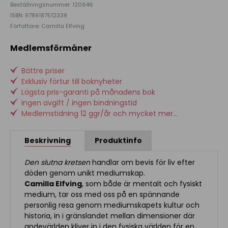
Beställningsnummer: 120946
ISBN: 9789187512339
Författare: Camilla Elfving
Medlemsförmåner
Bättre priser
Exklusiv förtur till boknyheter
Lägsta pris-garanti på månadens bok
Ingen avgift / ingen bindningstid
Medlemstidning 12 ggr/år och mycket mer...
Beskrivning
Produktinfo
Den slutna kretsen
handlar om bevis för liv efter
döden genom unikt mediumskap.
Camilla Elfving
, som både är mentalt och fysiskt
medium, tar oss med oss på en spännande
personlig resa genom mediumskapets kultur och
historia, in i gränslandet mellan dimensioner där
andevärlden kliver in i den fysiska världen för en