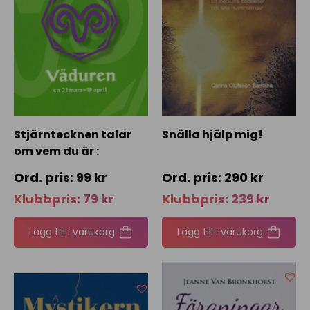
Stjärntecknen talar
Snälla hjälp mig!
om vem du är :
väduren
99
kr
290
kr
Klubbpris:
79
kr
Klubbpris:
239
kr
Lägg till i varukorg
Lägg till i varukorg