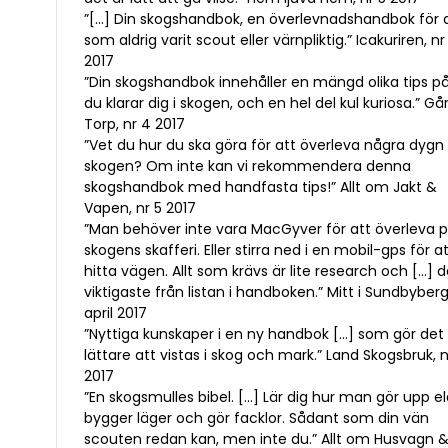
”[…] Din skogshandbok, en överlevnadshandbok för 
som aldrig varit scout eller värnpliktig.” Icakuriren, nr
2017
”Din skogshandbok innehåller en mängd olika tips p
du klarar dig i skogen, och en hel del kul kuriosa.” Gå
Torp, nr 4 2017
”Vet du hur du ska göra för att överleva några dygn 
skogen? Om inte kan vi rekommendera denna
skogshandbok med handfasta tips!” Allt om Jakt &
Vapen, nr 5 2017
”Man behöver inte vara MacGyver för att överleva 
skogens skafferi. Eller stirra ned i en mobil-gps för a
hitta vägen. Allt som krävs är lite research och […] d
viktigaste från listan i handboken.” Mitt i Sundbyberg
april 2017
”Nyttiga kunskaper i en ny handbok […] som gör det
lättare att vistas i skog och mark.” Land Skogsbruk, n
2017
”En skogsmulles bibel. […] Lär dig hur man gör upp el
bygger läger och gör facklor. Sådant som din vän
scouten redan kan, men inte du.” Allt om Husvagn 