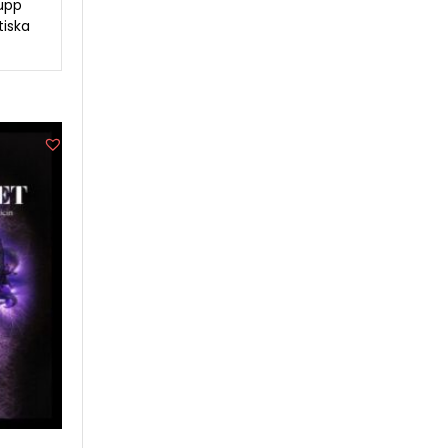
 upp
tiska