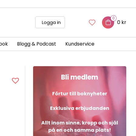
0
0 kr
Logga in
bok
Blogg & Podcast
Kundservice
Bli medlem
Förtur till boknyheter
Exklusiva erbjudanden
Allt inom sinne, kropp och själ
på en och samma plats!