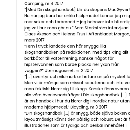
Camping, nr 4 2017
”[Med Din skogshandbok] blir du skogens MacGyver!
Nu när jag bara har enkla hjälpmedel känner jag mig 
mer säker och förberedd – jag behöver inte bli orolig
jag vet hur man gör nu.” Sara Starkström intervjuad
Claes Åkeson och Helena Trus i Aftonbladet Morgon,
mars 2017
”Fem i tryck landade den här snygga lilla
skogshandboken på redaktionen, med tips kring allt 
barkbåtar till vattenrening. Kanske något för
hipstervännen som borde plocka ner yxan från
väggen?” Utemagasinet, nr 2 2017
”[…] äventyr och vildmark är hetare än på mycket l
Men vi är många som missat scouterna och inte ve
man faktiskt klarar sig till skogs. Kanske finns svaren
alla våra överlevnadsfrågor i Din skogshandbok […].
är en handbok i hur du klarar dig i nordisk natur utan
moderna hjälpmedel.” Bicycling, nr 3 2017
”Din skogshandbok […] är snygg, både själva boken 
layoutmässigt känns den pålitlig och robust. Det är 
illustrationer som är tydliga och berikar innehållet i