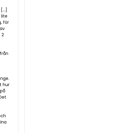
 […]
lite
, för
 av
 2
från
änge.
t hur
 på
 Det
och
fina