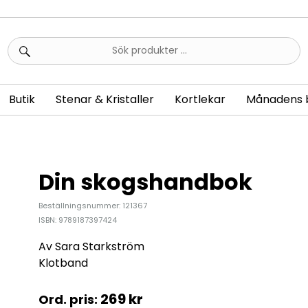
Sök
efter:
Butik
Stenar & Kristaller
Kortlekar
Månadens 
Din skogshandbok
Beställningsnummer: 121367
ISBN: 9789187397424
Av Sara Starkström
Klotband
269
kr