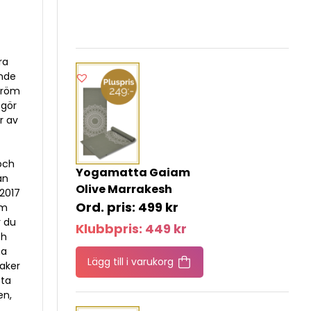
ra
ende
ström
 gör
r av
och
Yogamatta Gaiam
an
Olive Marrakesh
2017
499
kr
om
r du
Klubbpris:
449
kr
ch
na
Lägg till i varukorg
saker
 ta
en,