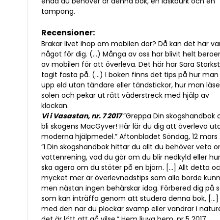
enda du behöver är denna bok, en läskburk och en
tampong.
Recensioner:
Brakar livet ihop om mobilen dör? Då kan det här va
något för dig. (…) Många av oss har blivit helt bero
av mobilen för att överleva. Det här har Sara Stark
tagit fasta på. (…) I boken finns det tips på hur man
upp eld utan tändare eller tändstickor, hur man läse
solen och pekar ut rätt väderstreck med hjälp av
klockan.
Vi i Vasastan, nr. 7 2017
”Greppa Din skogshandbok 
bli skogens MacGyver! Här lär du dig att överleva ut
moderna hjälpmedel.” Aftonbladet Söndag, 12 mars 
”I Din skogshandbok hittar du allt du behöver veta 
vattenrening, vad du gör om du blir nedkyld eller hu
ska agera om du stöter på en björn. […] Allt detta o
mycket mer är överlevnadstips som alla borde kun
men nästan ingen behärskar idag. Förbered dig på 
som kan inträffa genom att studera denna bok, […]
med den när du plockar svamp eller vandrar i natur
det är lätt att gå vilse.” Hem ljuva hem, nr 5 2017