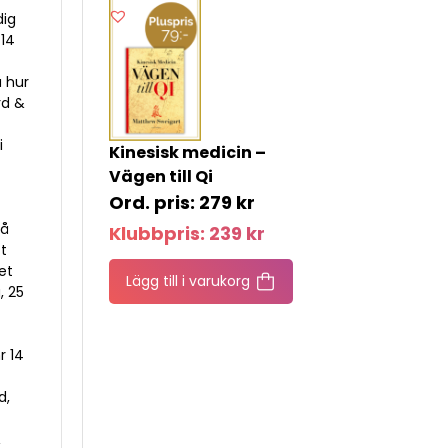
dig
 14
å hur
rd &
i
Kinesisk medicin –
Vägen till Qi
279
kr
på
Klubbpris:
239
kr
tt
et
Lägg till i varukorg
, 25
r 14
d,
&