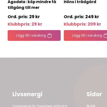
Ägodela : köp mindre få
Höns i trädgård
tillgång till mer
29
kr
249
kr
Klubbpris:
29
kr
Klubbpris:
209
kr
Lägg till i varukorg
Lägg till i varukorg
Livsenergi
Sidor
Livsenergi är Sveriges största
Butik