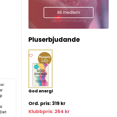
Bli medlem
Läs om förmånerna
Pluserbjudande
or.
ar
God energi
pp
319
kr
ra
Klubbpris:
264
kr
 Det