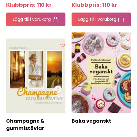
Klubbpris:
110
kr
Klubbpris:
110
kr
Lägg till i varukorg
Lägg till i varukorg
Champagne &
Baka veganskt
gummistövlar