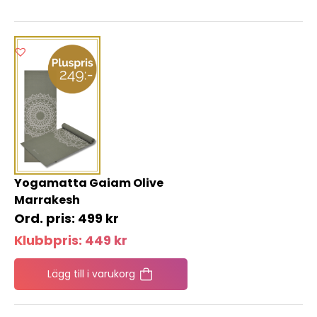
Yogamatta Gaiam Olive
Marrakesh
499
kr
Klubbpris:
449
kr
Lägg till i varukorg