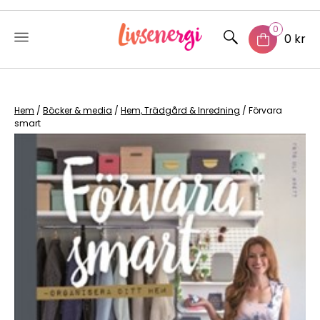
0
0 kr
Skip
to
content
Hem
/
Böcker & media
/
Hem, Trädgård & Inredning
/ Förvara
smart