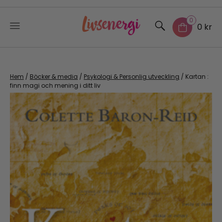
0
0 kr
Skip
to
content
Hem
/
Böcker & media
/
Psykologi & Personlig utveckling
/ Kartan :
finn magi och mening i ditt liv