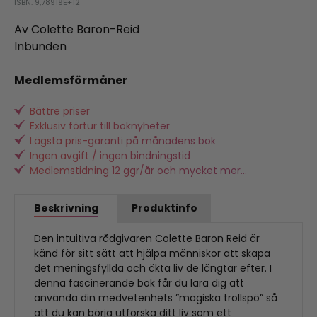
ISBN: 9,78919E+12
Av Colette Baron-Reid
Inbunden
Medlemsförmåner
Bättre priser
Exklusiv förtur till boknyheter
Lägsta pris-garanti på månadens bok
Ingen avgift / ingen bindningstid
Medlemstidning 12 ggr/år och mycket mer...
Beskrivning
Produktinfo
Den intuitiva rådgivaren Colette Baron Reid är
känd för sitt sätt att hjälpa människor att skapa
det meningsfyllda och äkta liv de längtar efter. I
denna fascinerande bok får du lära dig att
använda din medvetenhets ”magiska trollspö” så
att du kan börja utforska ditt liv som ett