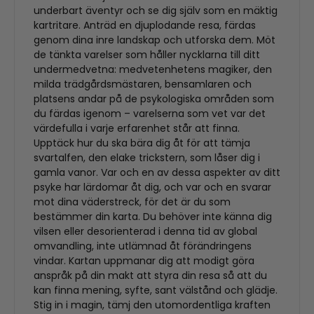
underbart äventyr och se dig själv som en mäktig
kartritare. Anträd en djuplodande resa, färdas
genom dina inre landskap och utforska dem. Möt
de tänkta varelser som håller nycklarna till ditt
undermedvetna: medvetenhetens magiker, den
milda trädgårdsmästaren, bensamlaren och
platsens andar på de psykologiska områden som
du färdas igenom – varelserna som vet var det
värdefulla i varje erfarenhet står att finna.
Upptäck hur du ska bära dig åt för att tämja
svartalfen, den elake trickstern, som låser dig i
gamla vanor. Var och en av dessa aspekter av ditt
psyke har lärdomar åt dig, och var och en svarar
mot dina väderstreck, för det är du som
bestämmer din karta. Du behöver inte känna dig
vilsen eller desorienterad i denna tid av global
omvandling, inte utlämnad åt förändringens
vindar. Kartan uppmanar dig att modigt göra
anspråk på din makt att styra din resa så att du
kan finna mening, syfte, sant välstånd och glädje.
Stig in i magin, tämj den utomordentliga kraften