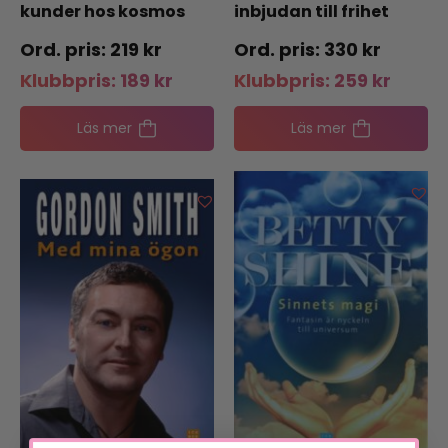
kunder hos kosmos
inbjudan till frihet
219
kr
330
kr
Klubbpris:
189
kr
Klubbpris:
259
kr
Läs mer
Läs mer