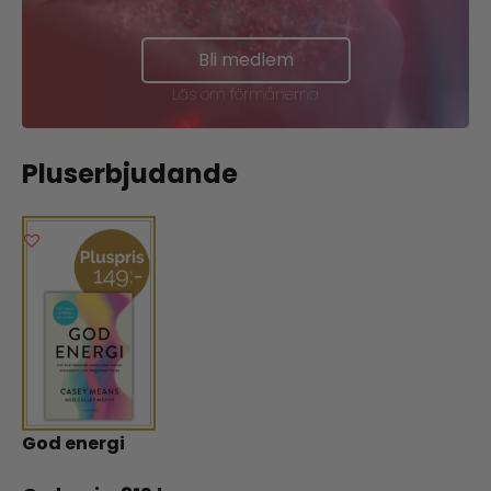
Bli medlem
Läs om förmånerna
Pluserbjudande
God energi