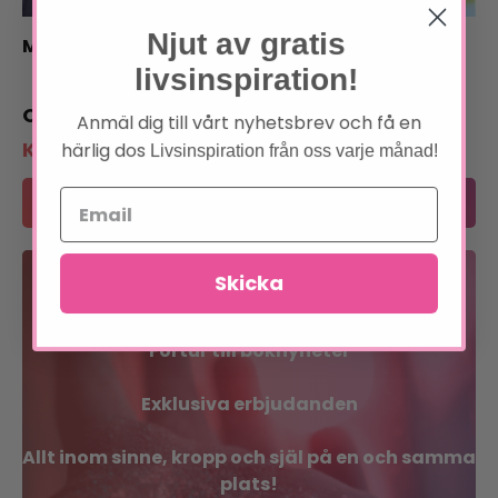
Njut av gratis
Med mina ögon
Sinnets magi
livsinspiration!
29
kr
179
kr
Anmäl dig till vårt nyhetsbrev och få en
Klubbpris:
29
kr
Klubbpris:
149
kr
härlig dos
Livsinspiration från oss varje månad!
Lägg till i varukorg
Läs mer
Skicka
Bli medlem
Förtur till boknyheter
Exklusiva erbjudanden
Allt inom sinne, kropp och själ på en och samma
plats!