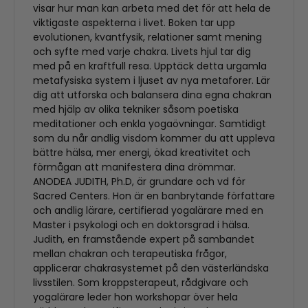
visar hur man kan arbeta med det för att hela de
viktigaste aspekterna i livet. Boken tar upp
evolutionen, kvantfysik, relationer samt mening
och syfte med varje chakra. Livets hjul tar dig
med på en kraftfull resa. Upptäck detta urgamla
metafysiska system i ljuset av nya metaforer. Lär
dig att utforska och balansera dina egna chakran
med hjälp av olika tekniker såsom poetiska
meditationer och enkla yogaövningar. Samtidigt
som du når andlig visdom kommer du att uppleva
bättre hälsa, mer energi, ökad kreativitet och
förmågan att manifestera dina drömmar.
ANODEA JUDITH, Ph.D, är grundare och vd för
Sacred Centers. Hon är en banbrytande författare
och andlig lärare, certifierad yogalärare med en
Master i psykologi och en doktorsgrad i hälsa.
Judith, en framstående expert på sambandet
mellan chakran och terapeutiska frågor,
applicerar chakrasystemet på den västerländska
livsstilen. Som kroppsterapeut, rådgivare och
yogalärare leder hon workshopar över hela