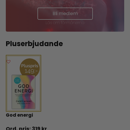
Bli medlem
Läs om förmånerna
Pluserbjudande
God energi
319
kr