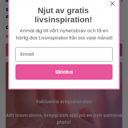
Njut av gratis
Samtal genom
En gyllene biljett till
dimensioner
livet
livsinspiration!
39
kr
39
kr
Anmäl dig till vårt nyhetsbrev och få en
Klubbpris:
39
kr
Klubbpris:
39
kr
härlig dos
Livsinspiration från oss varje månad!
Lägg till i varukorg
Läs mer
Bli medlem
Skicka
Förtur till boknyheter
Exklusiva erbjudanden
Allt inom sinne, kropp och själ på en och samma
plats!