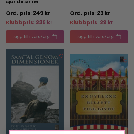
sjunde sinne
249
kr
29
kr
Klubbpris:
239
kr
Klubbpris:
29
kr
Lägg till i varukorg
Lägg till i varukorg