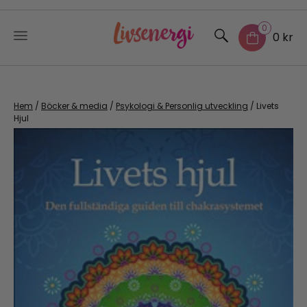
0
0 kr
Skip
to
content
Hem
/
Böcker & media
/
Psykologi & Personlig utveckling
/ Livets
Hjul