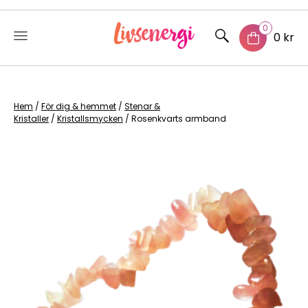
0
0 kr
Skip
to
content
Hem
/
För dig & hemmet
/
Stenar &
Kristaller
/
Kristallsmycken
/ Rosenkvarts armband