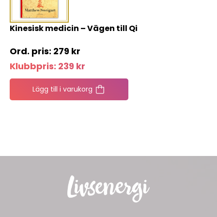
Kinesisk medicin – Vägen till Qi
279
kr
Klubbpris:
239
kr
Lägg till i varukorg