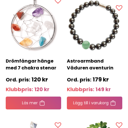
Drömfångar hänge
Astroarmband
med 7 chakra stenar
Väduren aventurin
120
kr
179
kr
Klubbpris:
120
kr
Klubbpris:
149
kr
Läs mer
Lägg till i varukorg