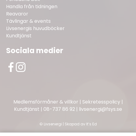
Handla från tidningen
Reavaror
Tävlingar & events
Livsenergis huvudböcker
Kundtjänst
Sociala medier
Medlemsförmåner & villkor
|
Sekretesspolicy
|
Kundtjänst
|
08-737 86 92
|
livsenergi@fsys.se
©
Livsenergi | Skapad av
It’s Ed