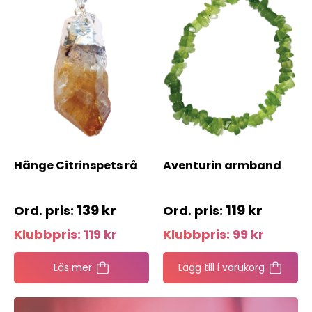
Hänge Citrinspets rå
Aventurin armband
139
kr
119
kr
Klubbpris:
119
kr
Klubbpris:
99
kr
Läs mer
Lägg till i varukorg