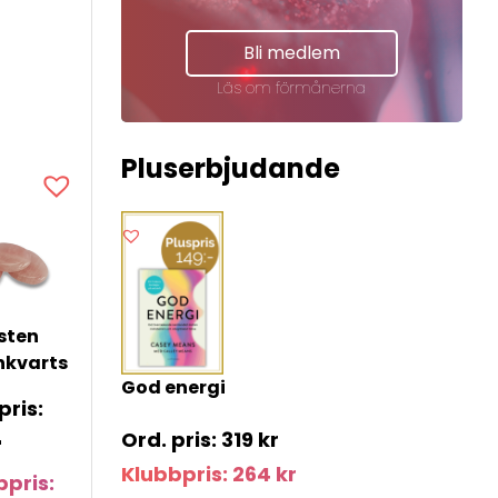
Bli medlem
Läs om förmånerna
Pluserbjudande
sten
nkvarts
God energi
319
kr
r
Klubbpris:
264
kr
bpris: