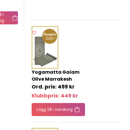
l i
rg
Yogamatta Gaiam
Olive Marrakesh
499
kr
Klubbpris:
449
kr
Lägg till i varukorg