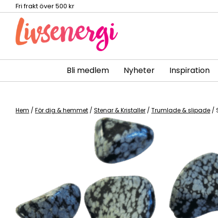
Fri frakt över 500 kr
Bli medlem
Nyheter
Inspiration
Skip
to
content
Hem
/
För dig & hemmet
/
Stenar & Kristaller
/
Trumlade & slipade
/ 