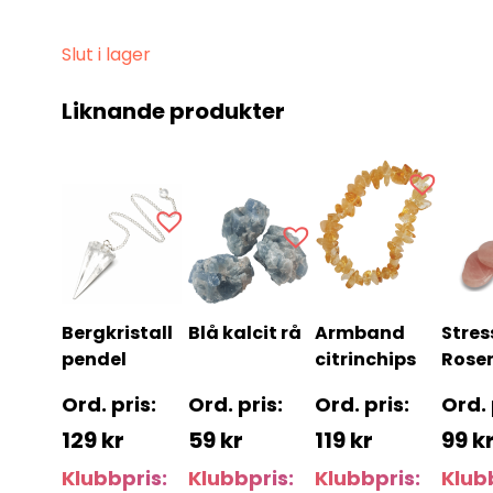
Slut i lager
Liknande produkter
Bergkristall
Blå kalcit rå
Armband
Stres
pendel
citrinchips
Rose
129
kr
59
kr
119
kr
99
k
Klubbpris:
Klubbpris:
Klubbpris:
Klub