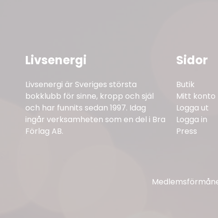
Livsenergi
Sidor
Livsenergi är Sveriges största
Butik
bokklubb för sinne, kropp och själ
Mitt konto
och har funnits sedan 1997. Idag
Logga ut
ingår verksamheten som en del i Bra
Logga in
Förlag AB.
Press
Medlemsförmåner