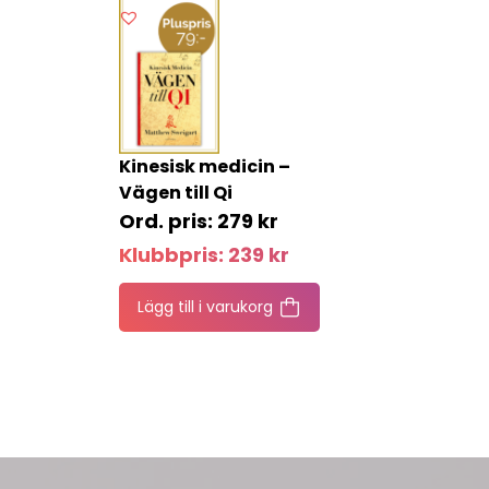
Kinesisk medicin –
Vägen till Qi
279
kr
Klubbpris:
239
kr
Lägg till i varukorg