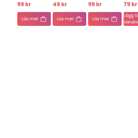
99
kr
49
kr
99
kr
79
kr
Lägg til
Läs mer
Läs mer
Läs mer
varuko