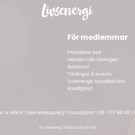
För medlemmar
Periodens bok
Handla från tidningen
Reavaror
Tävlingar & events
Livsenergis huvudböcker
Kundtjänst
 & villkor
|
Sekretesspolicy
|
Kundtjänst
|
08-737 86 92
|
©
Livsenergi | Skapad av
It’s Ed