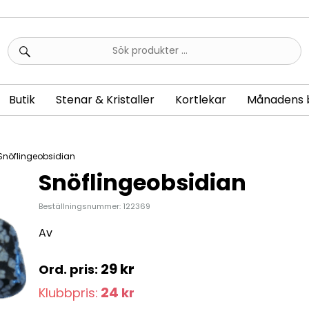
Sök
efter:
Butik
Stenar & Kristaller
Kortlekar
Månadens 
Snöflingeobsidian
Snöflingeobsidian
Beställningsnummer: 122369
Av
29
kr
24
Klubbpris:
kr