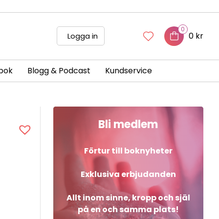
0
0 kr
Logga in
bok
Blogg & Podcast
Kundservice
Bli medlem
Förtur till boknyheter
Exklusiva erbjudanden
Allt inom sinne, kropp och själ
på en och samma plats!