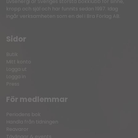
Livsenergi är Sveriges största bokklubb för sinne,
kropp och själ och har funnits sedan 1997. Idag
ingår verksamheten som en del i Bra Förlag AB.
Sidor
Butik
Mitt konto
Logga ut
Logga in
Press
För medlemmar
Periodens bok
Handla från tidningen
Reavaror
Tävlingar & events