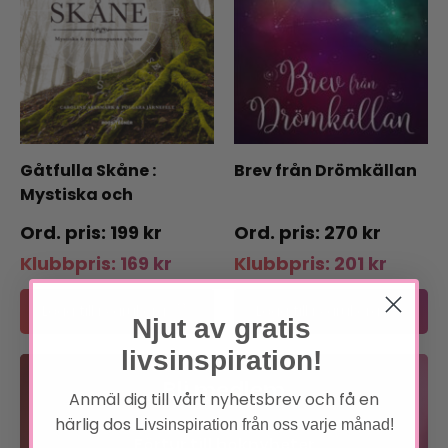
Gåtfulla Skåne :
Brev från Drömkällan
Mystiska och
mytomspunna platser
199
kr
270
kr
Klubbpris:
169
kr
Klubbpris:
201
kr
Lägg till i varukorg
Lägg till i varukorg
Njut av gratis
livsinspiration!
Bli medlem
Anmäl dig till vårt nyhetsbrev och få en
härlig dos
Livsinspiration från oss varje månad!
Förtur till boknyheter