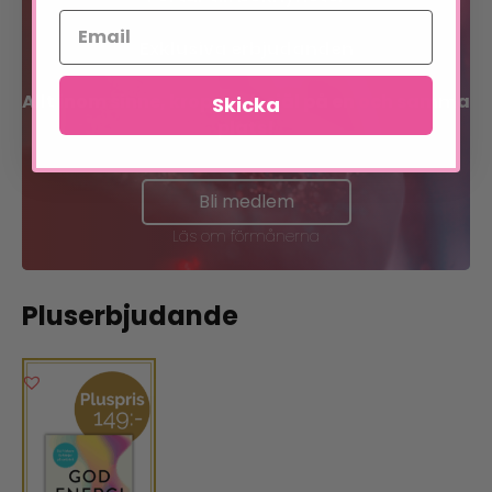
Exklusiva erbjudanden
Allt inom sinne, kropp och själ på en och samma
Skicka
plats!
Bli medlem
Läs om förmånerna
Pluserbjudande