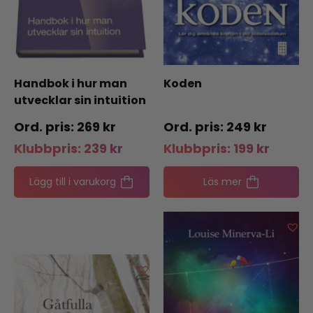
Handbok i hur man
Koden
utvecklar sin intuition
269
kr
249
kr
Klubbpris:
239
kr
Klubbpris:
199
kr
Lägg till i varukorg
Läs mer