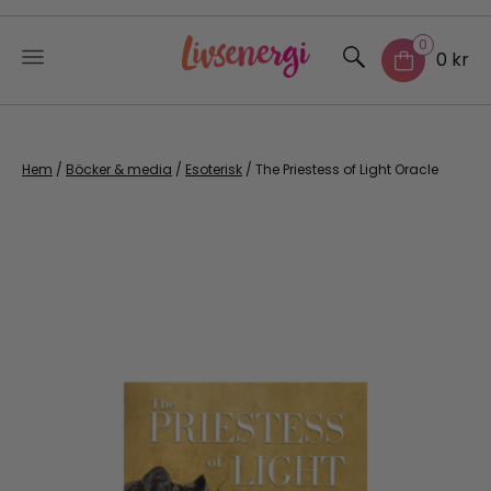
0
0 kr
Skip
to
content
Hem
/
Böcker & media
/
Esoterisk
/ The Priestess of Light Oracle