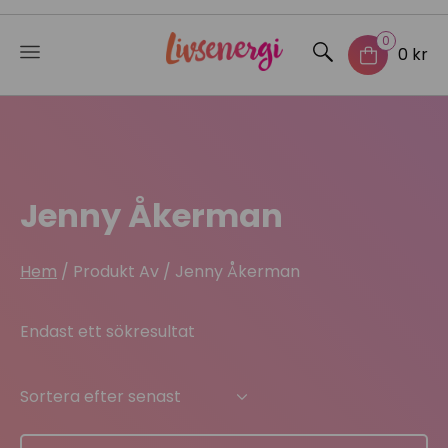
0
0 kr
Skip
to
content
Jenny Åkerman
Hem
/ Produkt Av / Jenny Åkerman
Endast ett sökresultat