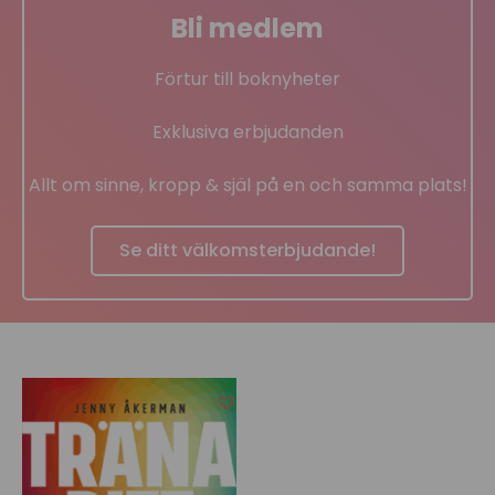
Bli medlem
Förtur till boknyheter
Exklusiva erbjudanden
Allt om sinne, kropp & själ på en och samma plats!
Se ditt välkomsterbjudande!