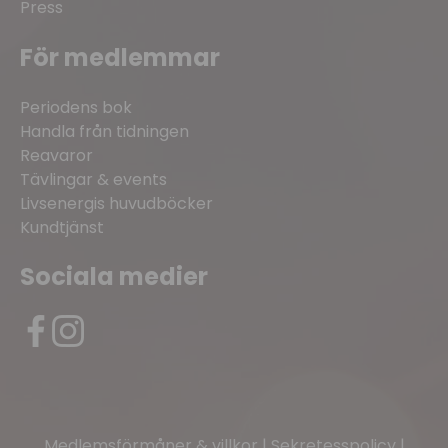
Press
För medlemmar
Periodens bok
Handla från tidningen
Reavaror
Tävlingar & events
Livsenergis huvudböcker
Kundtjänst
Sociala medier
Medlemsförmåner & villkor
|
Sekretesspolicy
|