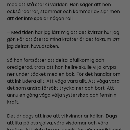
med att stå stark i världen. Hon säger att hon
också ”darrar, stammar och kommer av sig” men
att det inte spelar någon roll.
– Med tiden har jag lärt mig att det kvittar hur jag
gör. För att återta mina krafter är det faktum
att
jag deltar, huvudsaken.
Så hon fortsätter att delta: ofullkomlig och
oredigerad, trots att hon hellre skulle vilja krypa
ner under täcket med en bok. För det handlar om
att inkludera allt. Att våga vara allt. Att våga vara
det som andra försökt trycka ner och bort. Att
ännu en gång våga välja systerskap och feminin
kraft.
Det är dags att inse att vi kvinnor är källan. Dags
att lita på oss själva, våra visdomar och våra
krafter. Att sluta be om ursäkt för vår uppriktighet