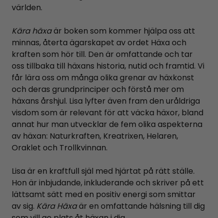
världen.
Kära häxa
är boken som kommer hjälpa oss att
minnas, återta ägarskapet av ordet Häxa och
kraften som hör till. Den är omfattande och tar
oss tillbaka till häxans historia, nutid och framtid. Vi
får lära oss om många olika grenar av häxkonst
och deras grundprinciper och förstå mer om
häxans årshjul. Lisa lyfter även fram den uråldriga
visdom som är relevant för att väcka häxor, bland
annat hur man utvecklar de fem olika aspekterna
av häxan: Naturkraften, Kreatrixen, Helaren,
Oraklet och Trollkvinnan.
Lisa är en kraftfull själ med hjärtat på rätt ställe.
Hon är inbjudande, inkluderande och skriver på ett
lättsamt sätt med en positiv energi som smittar
av sig.
Kära Häxa
är en omfattande hälsning till dig
som vill ge plats åt häxan i dig.