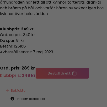
århundraden har lett till att kvinnor torterats, dränkts
och bränts på bål, och varför häxan nu vaknar igen hos
kvinnor över hela världen.
Klubbpris: 249 kr
Ord. ca pris: 340 kr
Du spar: 91 kr
Bestnr: 125188
Avbeställ senast: 7 maj 2023
289
kr
Klubbpris:
249
kr
Bokfakta
Expand
Info om beställ direk