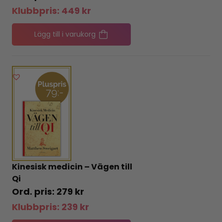
Klubbpris:
449
kr
Lägg till i varukorg
Kinesisk medicin – Vägen till
Qi
279
kr
Klubbpris:
239
kr