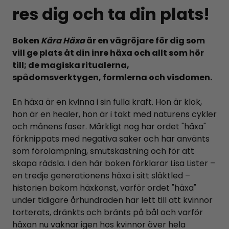
res dig och ta din plats!
Boken
Kära Häxa
är en vägröjare för dig som
vill ge plats åt din inre häxa och allt som hör
till; de magiska ritualerna,
spådomsverktygen, formlerna och visdomen.
En häxa är en kvinna i sin fulla kraft. Hon är klok,
hon är en healer, hon är i takt med naturens cykler
och månens faser. Märkligt nog har ordet "häxa"
förknippats med negativa saker och har använts
som förolämpning, smutskastning och för att
skapa rädsla. I den här boken förklarar Lisa Lister –
en tredje generationens häxa i sitt släktled –
historien bakom häxkonst, varför ordet "häxa"
under tidigare århundraden har lett till att kvinnor
torterats, dränkts och bränts på bål och varför
häxan nu vaknar igen hos kvinnor över hela