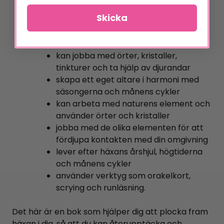
Skicka
förbättrar din intuition
kan jobba med örter, kristaller,
tinkturer och ta hjälp av djurandar
skapa ett eget altare i harmoni med
säsongerna och månens cykler
kan arbeta med naturens element och
använder örter och kristaller
jobba med de olika elementen för att
fördjupa kontakten med din omgivning
lever efter häxans årshjul, högtiderna
och månens cykler
använder verktyg som orakelkort,
scrying och runläsning.
Det här är en bok som hjälper dig att plocka fram
häxan i dig, så att du kan återupptäcka och