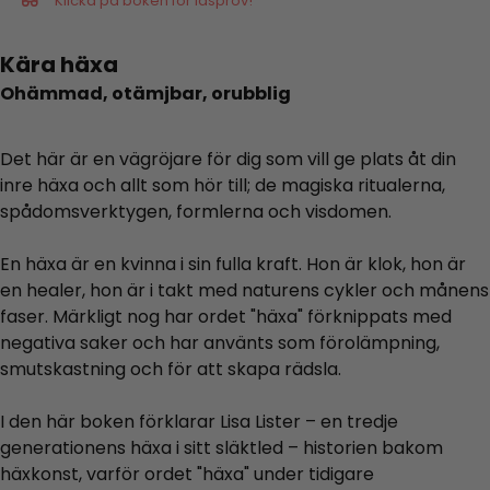
Klicka på boken för läsprov!
Kära häxa
Ohämmad, otämjbar, orubblig
Det här är en vägröjare för dig som vill ge plats åt din
inre häxa och allt som hör till; de magiska ritualerna,
spådomsverktygen, formlerna och visdomen.
En häxa är en kvinna i sin fulla kraft. Hon är klok, hon är
en healer, hon är i takt med naturens cykler och månens
faser. Märkligt nog har ordet "häxa" förknippats med
negativa saker och har använts som förolämpning,
smutskastning och för att skapa rädsla.
I den här boken förklarar Lisa Lister – en tredje
generationens häxa i sitt släktled – historien bakom
häxkonst, varför ordet "häxa" under tidigare