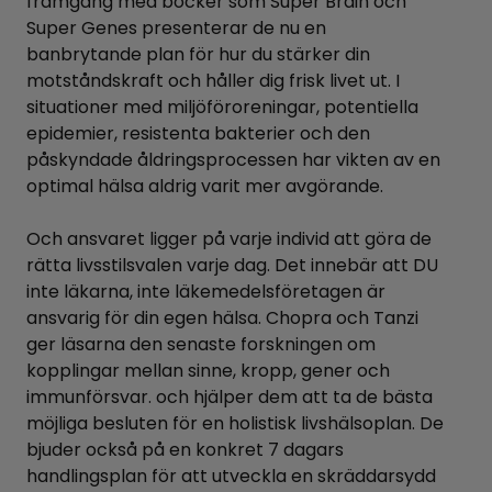
framgång med böcker som Super Brain och
Super Genes presenterar de nu en
banbrytande plan för hur du stärker din
motståndskraft och håller dig frisk livet ut. I
situationer med miljöföroreningar, potentiella
epidemier, resistenta bakterier och den
påskyndade åldringsprocessen har vikten av en
optimal hälsa aldrig varit mer avgörande.
Och ansvaret ligger på varje individ att göra de
rätta livsstilsvalen varje dag. Det innebär att DU
inte läkarna, inte läkemedelsföretagen är
ansvarig för din egen hälsa. Chopra och Tanzi
ger läsarna den senaste forskningen om
kopplingar mellan sinne, kropp, gener och
immunförsvar. och hjälper dem att ta de bästa
möjliga besluten för en holistisk livshälsoplan. De
bjuder också på en konkret 7 dagars
handlingsplan för att utveckla en skräddarsydd