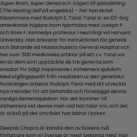
Super Brain, Super Genes
och
Vägen till självläkning
(
The Healing Self
på engelska) – har han skrivit
tillsammans med Rudolph E. Tanzi. Tanzi är en 62-årig
amerikansk höjdare inom hjärnhälsa med Joseph P.
och Rose F. Kennedys professur i neurologi vid Harvard
University. Han ansvarar för instruktionen för genetik
och åldrande vid Massachusetts General Hospital och
har över 500 medicinska artiklar på sitt cv. Tanzi var
en av dem som upptäckte de tre generna som
orsakar för tidigt insjuknande i Alzheimers sjukdom.
Med utgångspunkt från resultaten ur den genetiska
forskningen arbetar Rudolph Tanzi med att utveckla
nya metoder för att behandla och förebygga denna
vanliga demenssjukdom. När det kommer till
Alzheimers vet denne man vad han talar om, och det
är också på det området han bidrar i boken.
Deepak Chopra är kanske den av bokens två
författare som vi i Sverige är mest bekanta med. Han