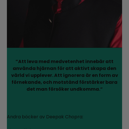
”Att leva med medvetenhet innebär att
använda hjärnan för att aktivt skapa den
värld vi upplever. Att ignorera är en form av
förnekande, och motstånd förstärker bara
det man försöker undkomma.”
Andra böcker av Deepak Chopra: