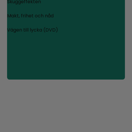
Skuggeffekten
Makt, frihet och nåd
Vägen till lycka (DVD)