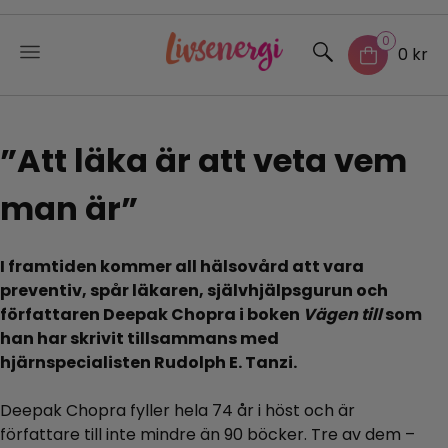
0
0 kr
Skip
to
”Att läka är att veta vem
content
man är”
I framtiden kommer all hälsovård att vara
preventiv, spår läkaren, självhjälpsgurun och
författaren Deepak Chopra i boken
Vägen till
som
han har skrivit tillsammans med
hjärnspecialisten Rudolph E. Tanzi.
Deepak Chopra fyller hela 74 år i höst och är
författare till inte mindre än 90 böcker. Tre av dem –