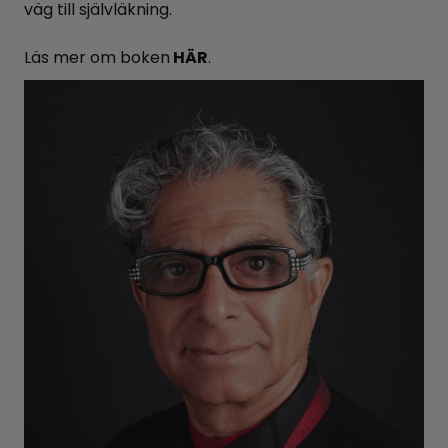
väg till självläkning.
Läs mer om boken
HÄ
R
.