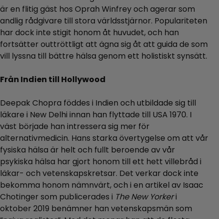
är en flitig gäst hos Oprah Winfrey och agerar som
andlig rådgivare till stora världsstjärnor. Populariteten
har dock inte stigit honom åt huvudet, och han
fortsätter outtröttligt att ägna sig åt att guida de som
vill lyssna till bättre hälsa genom ett holistiskt synsätt.
Från Indien till Hollywood
Deepak Chopra föddes i Indien och utbildade sig till
läkare i New Delhi innan han flyttade till USA 1970. I
väst började han intressera sig mer för
alternativmedicin. Hans starka övertygelse om att vår
fysiska hälsa är helt och fullt beroende av vår
psykiska hälsa har gjort honom till ett hett villebråd i
läkar- och vetenskapskretsar. Det verkar dock inte
bekomma honom nämnvärt, och i en artikel av Isaac
Chotinger som publicerades i
The New Yorker
i
oktober 2019 benämner han vetenskapsmän som