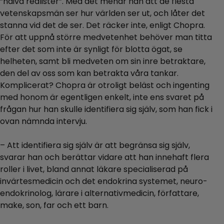
”naiva realister”. Med det menar han att de flesta
vetenskapsmän ser hur världen ser ut, och låter det
stanna vid det de ser. Det räcker inte, enligt Chopra.
För att uppnå större medvetenhet behöver man titta
efter det som inte är synligt för blotta ögat, se
helheten, samt bli medveten om sin inre betraktare,
den del av oss som kan betrakta våra tankar.
Komplicerat? Chopra är otroligt beläst och ingenting
med honom är egentligen enkelt, inte ens svaret på
frågan hur han skulle identifiera sig själv, som han fick i
ovan nämnda intervju.
– Att identifiera sig själv är att begränsa sig själv,
svarar han och berättar vidare att han innehaft flera
roller i livet, bland annat läkare specialiserad på
invärtesmedicin och det endokrina systemet, neuro-
endokrinolog, lärare i alternativmedicin, författare,
make, son, far och ett barn.