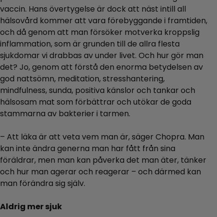
vaccin. Hans övertygelse är dock att näst intill all
hälsovård kommer att vara förebyggande i framtiden,
och då genom att man försöker motverka kroppslig
inflammation, som är grunden till de allra flesta
sjukdomar vi drabbas av under livet. Och hur gör man
det? Jo, genom att förstå den enorma betydelsen av
god nattsömn, meditation, stresshantering,
mindfulness, sunda, positiva känslor och tankar och
hälsosam mat som förbättrar och utökar de goda
stammarna av bakterier i tarmen.
– Att läka är att veta vem man är, säger Chopra. Man
kan inte ändra generna man har fått från sina
föräldrar, men man kan påverka det man äter, tänker
och hur man agerar och reagerar – och därmed kan
man förändra sig själv.
Aldrig mer sjuk