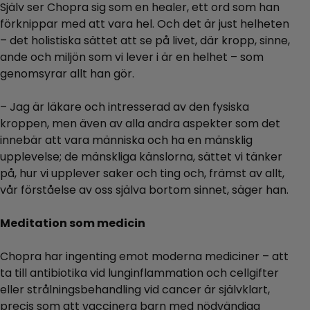
Själv ser Chopra sig som en healer, ett ord som han
förknippar med att vara hel. Och det är just helheten
– det holistiska sättet att se på livet, där kropp, sinne,
ande och miljön som vi lever i är en helhet – som
genomsyrar allt han gör.
– Jag är läkare och intresserad av den fysiska
kroppen, men även av alla andra aspekter som det
innebär att vara människa och ha en mänsklig
upplevelse; de mänskliga känslorna, sättet vi tänker
på, hur vi upplever saker och ting och, främst av allt,
vår förståelse av oss själva bortom sinnet, säger han.
Meditation som medicin
Chopra har ingenting emot moderna mediciner – att
ta till antibiotika vid lunginflammation och cellgifter
eller strålningsbehandling vid cancer är självklart,
precis som att vaccinera barn med nödvändiga