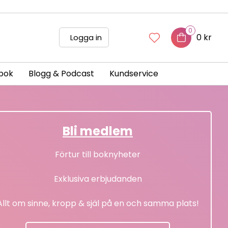
0
0 kr
Logga in
bok
Blogg & Podcast
Kundservice
Bli medlem
Förtur till boknyheter
Exklusiva erbjudanden
Allt om sinne, kropp & själ på en och samma plats!