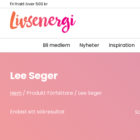
Fri frakt över 500 kr
Bli medlem
Nyheter
Inspiration
Skip
to
content
Lee Seger
Hem
/ Produkt Författare / Lee Seger
Endast ett sökresultat