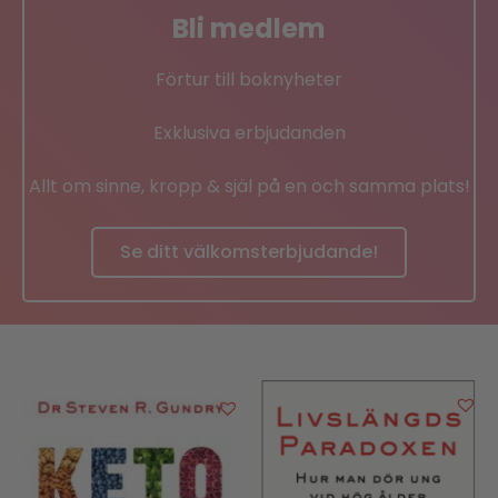
Bli medlem
Förtur till boknyheter
Exklusiva erbjudanden
Allt om sinne, kropp & själ på en och samma plats!
Se ditt välkomsterbjudande!