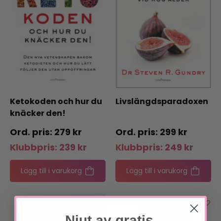
Ketokoden och hur du
Livslängdsparadoxen
knäcker den!
279
kr
299
kr
Klubbpris:
239
kr
Klubbpris:
249
kr
Lägg till i varukorg
Lägg till i varukorg
Njut av gratis