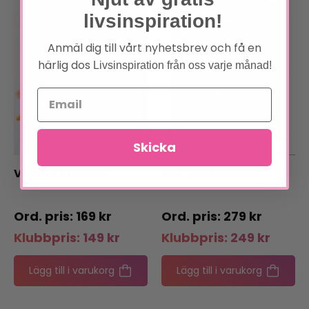
livsinspiration!
Anmäl dig till vårt nyhetsbrev och få en
härlig dos
Livsinspiration från oss varje månad!
Skicka
Växtparadoxen
Energiparadoxen
169
kr
279
kr
Klubbpris:
149
kr
Klubbpris:
249
kr
Lägg till i varukorg
Lägg till i varukorg