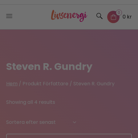
0
0 kr
Skip
to
content
Steven R. Gundry
Hem
/ Produkt Författare / Steven R. Gundry
Sorted
Showing all 4 results
by
latest