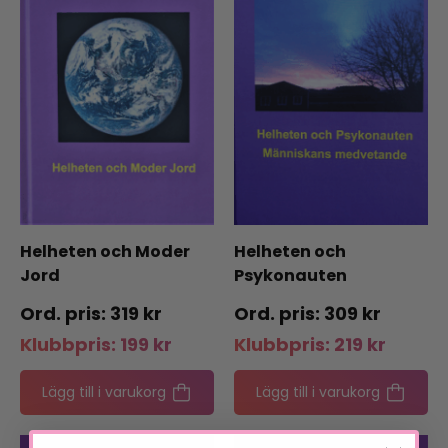
Helheten och Moder
Helheten och
Jord
Psykonauten
319
kr
309
kr
Klubbpris:
199
kr
Klubbpris:
219
kr
Lägg till i varukorg
Lägg till i varukorg