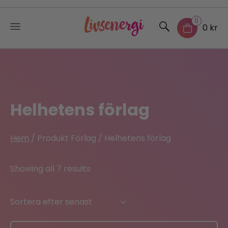
0
0 kr
Skip
to
content
Helhetens förlag
Hem
/ Produkt Förlag / Helhetens förlag
Sorted
Showing all 7 results
by
latest