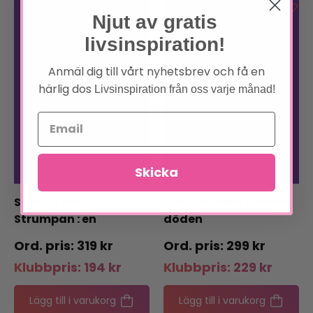
Njut av gratis
livsinspiration!
Anmäl dig till vårt nyhetsbrev och få en
härlig dos
Livsinspiration från oss varje månad!
Skicka
Samtal med
Livet : en resa genom
Strumpan : en
döden
gatuhund från Irland
319
kr
299
kr
Klubbpris:
194
kr
Klubbpris:
229
kr
Lägg till i varukorg
Lägg till i varukorg