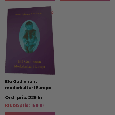
Blå Gudinnan :
moderkultur i Europa
229
kr
Klubbpris:
159
kr