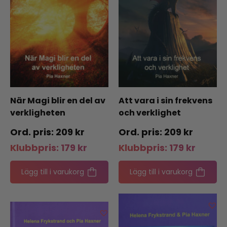
När Magi blir en del av
Att vara i sin frekvens
verkligheten
och verklighet
209
kr
209
kr
Klubbpris:
179
kr
Klubbpris:
179
kr
Lägg till i varukorg
Lägg till i varukorg