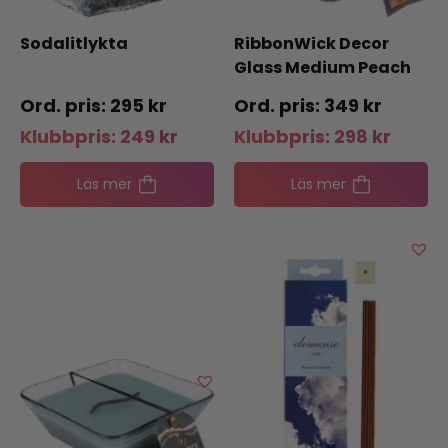
Sodalitlykta
RibbonWick Decor
Glass Medium Peach
Poppies
295
kr
349
kr
Klubbpris:
249
kr
Klubbpris:
298
kr
Läs mer
Läs mer