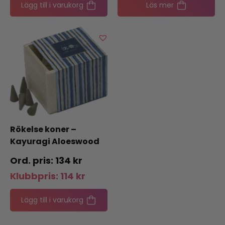
Lägg till i varukorg
Läs mer
Rökelse koner –
Kayuragi Aloeswood
134
kr
Klubbpris:
114
kr
Lägg till i varukorg