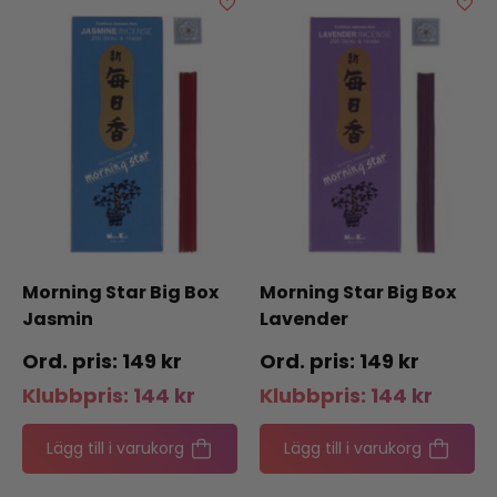
Morning Star Big Box
Morning Star Big Box
Jasmin
Lavender
149
kr
149
kr
Klubbpris:
144
kr
Klubbpris:
144
kr
Lägg till i varukorg
Lägg till i varukorg