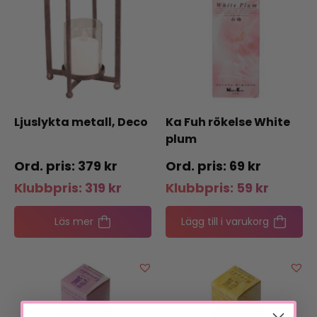
Ljuslykta metall, Deco
Ka Fuh rökelse White
plum
379
kr
69
kr
Klubbpris:
319
kr
Klubbpris:
59
kr
Läs mer
Lägg till i varukorg