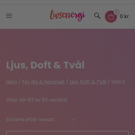
0
0 kr
Skip
to
content
Ljus, Doft & Tvål
Hem
/
För dig & hemmet
/
Ljus, Doft & Tvål
/ Sida 2
Sorted
Visar 49–83 av 83 resultat
by
latest