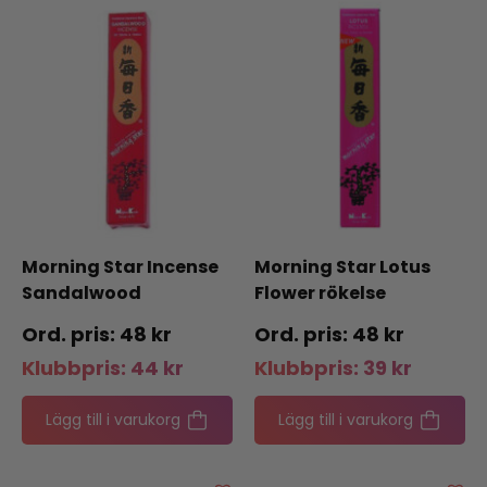
Morning Star Incense
Morning Star Lotus
Sandalwood
Flower rökelse
48
kr
48
kr
Klubbpris:
44
kr
Klubbpris:
39
kr
Lägg till i varukorg
Lägg till i varukorg