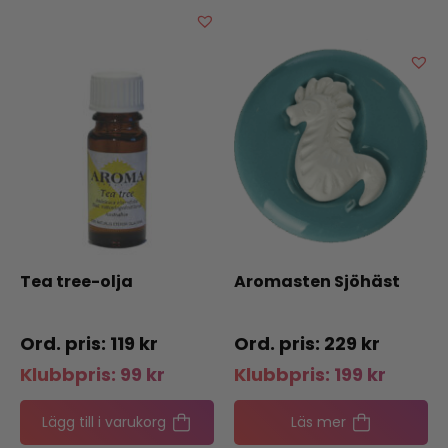
Tea tree-olja
Aromasten Sjöhäst
119
kr
229
kr
Klubbpris:
99
kr
Klubbpris:
199
kr
Lägg till i varukorg
Läs mer