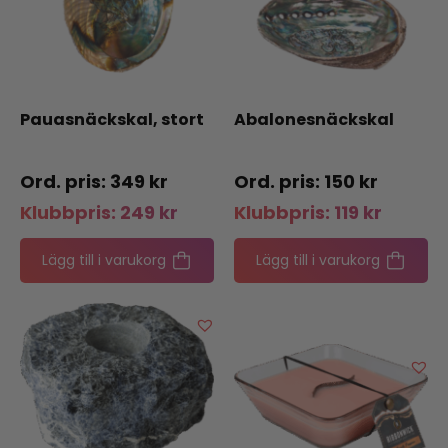
Pauasnäckskal, stort
Abalonesnäckskal
349
kr
150
kr
Klubbpris:
249
kr
Klubbpris:
119
kr
Lägg till i varukorg
Lägg till i varukorg