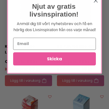
Njut av gratis
livsinspiration!
Anmäl dig till vårt nyhetsbrev och få en
härlig dos
Livsinspiration från oss varje månad!
Ka Fuh rökelse
Ka Fuh rökelse Hinoki
Lavendel
Skicka
69
kr
69
kr
Klubbpris:
65
kr
Klubbpris:
65
kr
Lägg till i varukorg
Lägg till i varukorg