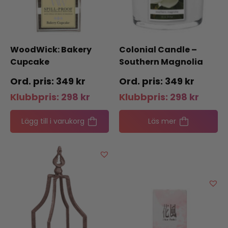
WoodWick: Bakery
Colonial Candle –
Cupcake
Southern Magnolia
349
kr
349
kr
Klubbpris:
298
kr
Klubbpris:
298
kr
Lägg till i varukorg
Läs mer