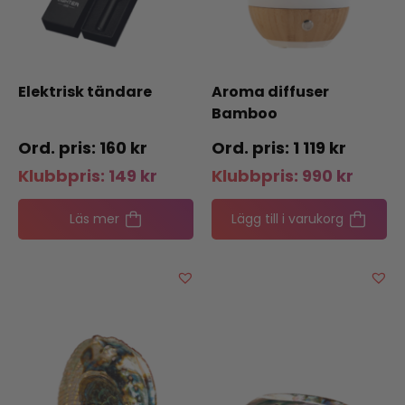
Elektrisk tändare
Aroma diffuser
Bamboo
160
kr
1 119
kr
Klubbpris:
149
kr
Klubbpris:
990
kr
Läs mer
Lägg till i varukorg