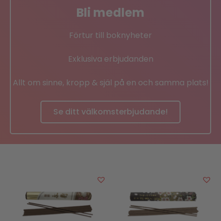
Bli medlem
Förtur till boknyheter
Exklusiva erbjudanden
Allt om sinne, kropp & själ på en och samma plats!
Se ditt välkomsterbjudande!