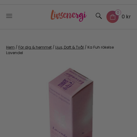
0
0 kr
Skip
to
content
Hem
/
För dig & hemmet
/
Ljus, Doft & Tvål
/ Ka Fuh rökelse
Lavendel