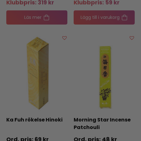
Klubbpris:
319
kr
Klubbpris:
59
kr
Läs mer
Lägg till i varukorg
Ka Fuh rökelse Hinoki
Morning Star Incense
Patchouli
69
kr
48
kr