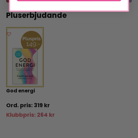
Pluserbjudande
God energi
319
kr
Klubbpris:
264
kr