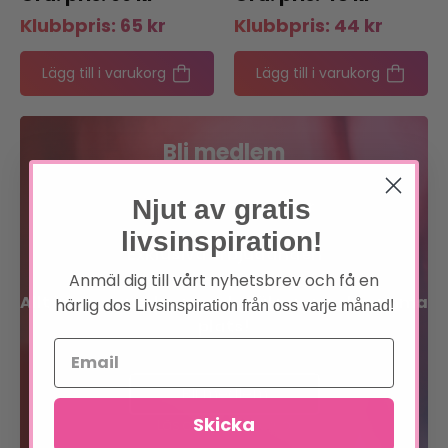
Klubbpris:
65
kr
Klubbpris:
44
kr
Lägg till i varukorg
Lägg till i varukorg
Bli medlem
Njut av gratis
Förtur till boknyheter
livsinspiration!
Exklusiva erbjudanden
Anmäl dig till vårt nyhetsbrev och få en
Allt inom sinne, kropp och själ på en och samma
härlig dos
Livsinspiration från oss varje månad!
plats!
Bli medlem
Skicka
Läs om förmånerna