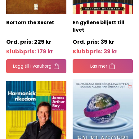
Bortom the Secret
En gyllene biljett till
livet
229
kr
39
kr
Klubbpris:
179
kr
Klubbpris:
39
kr
Lägg till i varukorg
Läs mer