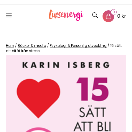
0
0 kr
Skip
to
content
Hem
/
Böcker & media
/
Psykologi & Personlig utveckling
/ 15 sätt
att bli fri från stress