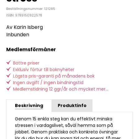
Beställningsnummer: 121285
ISBN: 9789150922578
Av Karin Isberg
Inbunden
Medlemsförmåner
Bättre priser
Exklusiv förtur till boknyheter
Lägsta pris-garanti på månadens bok
Ingen avgift / ingen bindningstid
Medlemstidning 12 ggr/år och mycket mer...
Beskrivning
Produktinfo
Genom 15 enkla steg kan du effektivt minska
stressen i vardagslivet, såväl hemma som på
jobbet. Genom praktiska och konkreta övningar
lär du dig hur du kan spara tid och energi, få mer