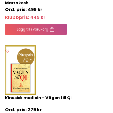
Marrakesh
499
kr
Klubbpris:
449
kr
Lägg till i varukorg
Kinesisk medicin – Vägen till Qi
279
kr