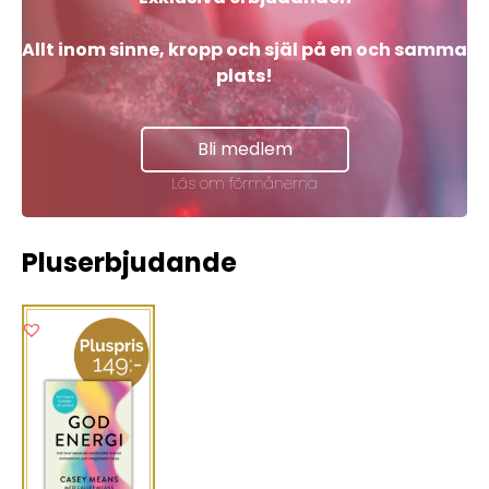
Allt inom sinne, kropp och själ på en och samma
plats!
Skicka
Bli medlem
Läs om förmånerna
Pluserbjudande