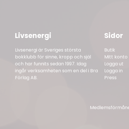
Livsenergi
Sidor
Livsenergi är Sveriges största
Butik
bokklubb för sinne, kropp och själ
Mitt konto
och har funnits sedan 1997. Idag
Logga ut
ingår verksamheten som en del i Bra
Logga in
Förlag AB.
Press
Medlemsförmåner