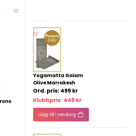
Yogamatta Gaiam
Olive Marrakesh
499
kr
Klubbpris:
449
kr
rons
Lägg till i varukorg