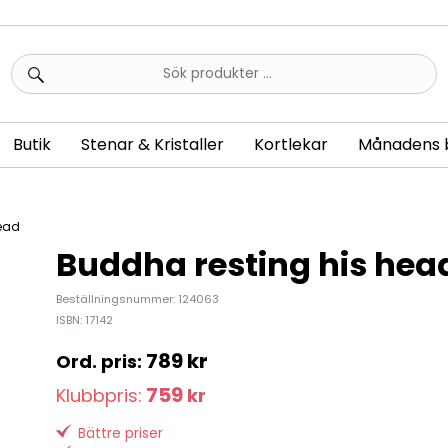
Sök
efter:
Butik
Stenar & Kristaller
Kortlekar
Månadens 
head
Buddha resting his hea
Beställningsnummer: 124063
ISBN: 17142
789
kr
759
Klubbpris:
kr
Bättre priser