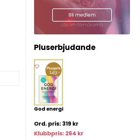
Bli medlem
Läs om förmånerna
Pluserbjudande
God energi
319
kr
Klubbpris:
264
kr