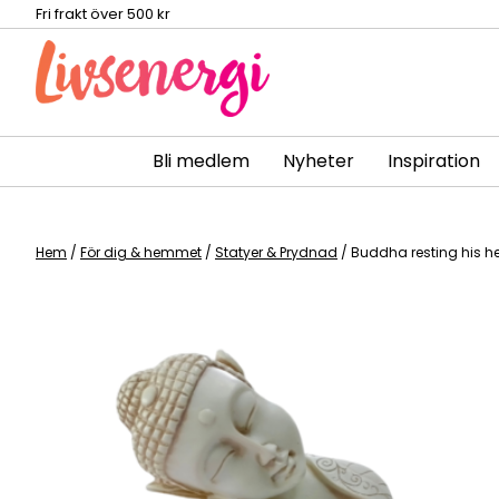
Fri frakt över 500 kr
Bli medlem
Nyheter
Inspiration
Skip
to
content
Hem
/
För dig & hemmet
/
Statyer & Prydnad
/ Buddha resting his 