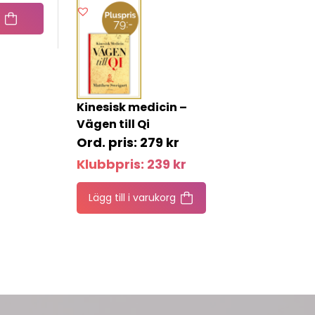
Kinesisk medicin –
Vägen till Qi
279
kr
Klubbpris:
239
kr
Lägg till i varukorg