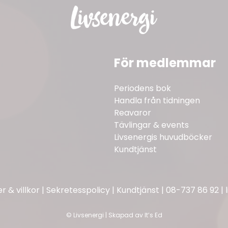
För medlemmar
Periodens bok
Handla från tidningen
Reavaror
Tävlingar & events
Livsenergis huvudböcker
Kundtjänst
 & villkor
|
Sekretesspolicy
|
Kundtjänst
|
08-737 86 92
|
©
Livsenergi | Skapad av
It’s Ed