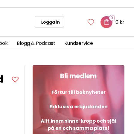
0
0 kr
Logga in
bok
Blogg & Podcast
Kundservice
Bli medlem
d
Förtur till boknyheter
Exklusiva erbjudanden
Allt inom sinne, kropp och själ
på en och samma plats!