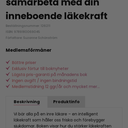
samarbeta med din
inneboende läkekraft
Beställningsnummer: 126211
ISBN: 9789180069045
Författare: Suzanne Schönström
Medlemsförmåner
Bättre priser
Exklusiv förtur till boknyheter
Lägsta pris-garanti på månadens bok
Ingen avgift / ingen bindningstid
Medlemstidning 12 ggr/år och mycket mer...
Beskrivning
Produktinfo
Vi bär alla på en inre läkare – en intelligent
läkekraft som håller oss friska och förebygger
sjukdomar. Boken visar hur du stärker läkekraften