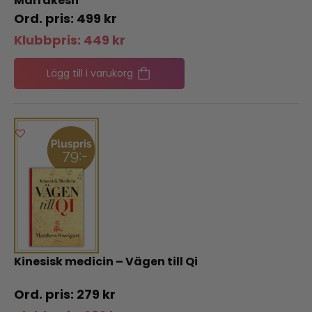
Marrakesh
499
kr
Klubbpris:
449
kr
Lägg till i varukorg
Kinesisk medicin – Vägen till Qi
279
kr