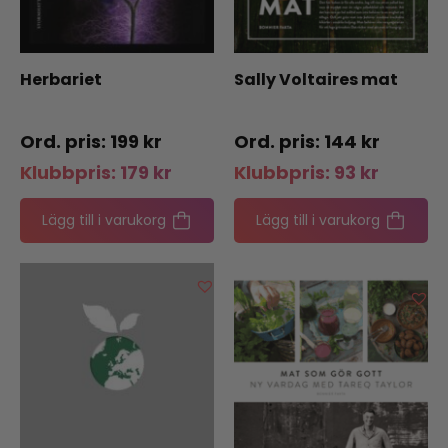
Herbariet
Sally Voltaires mat
199
kr
144
kr
Klubbpris:
179
kr
Klubbpris:
93
kr
Lägg till i varukorg
Lägg till i varukorg