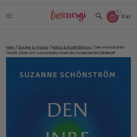
0
0 kr
Skip
to
content
Hem
/
Böcker & media
/
Hälsa & Kosthållning
/ Den inre läkaren :
förstå, stärk och samarbeta med din inneboende läkekraft