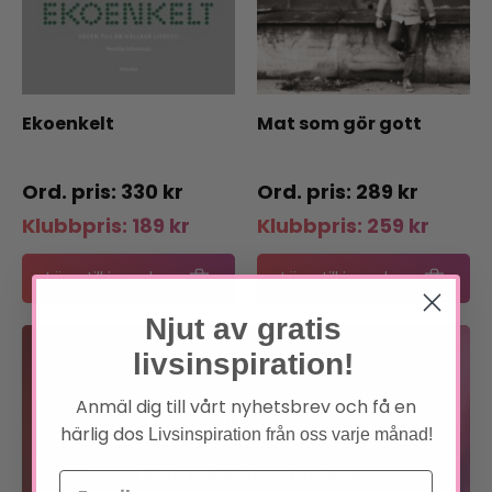
Ekoenkelt
Mat som gör gott
330
kr
289
kr
Klubbpris:
189
kr
Klubbpris:
259
kr
Lägg till i varukorg
Lägg till i varukorg
Njut av gratis
livsinspiration!
Bli medlem
Anmäl dig till vårt nyhetsbrev och få en
Förtur till boknyheter
härlig dos
Livsinspiration från oss varje månad!
Exklusiva erbjudanden