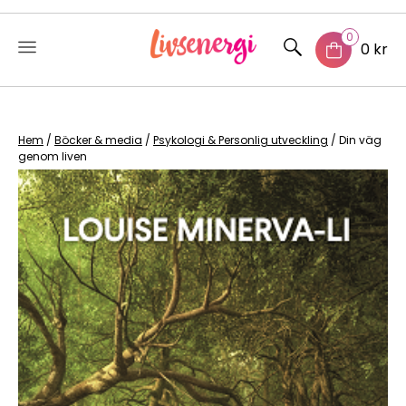
0
0 kr
Skip
to
content
Hem
/
Böcker & media
/
Psykologi & Personlig utveckling
/ Din väg
genom liven