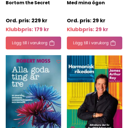
Bortom the Secret
Med mina ögon
229
kr
29
kr
Klubbpris:
179
kr
Klubbpris:
29
kr
Lägg till i varukorg
Lägg till i varukorg