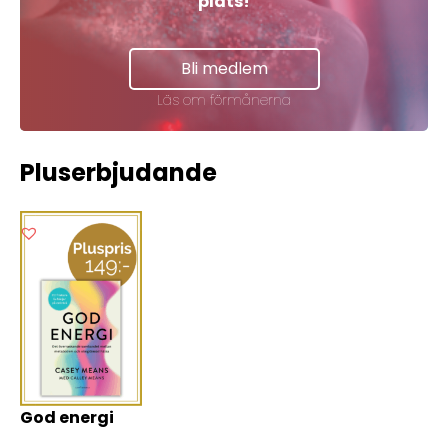
plats!
Bli medlem
Läs om förmånerna
Pluserbjudande
God energi