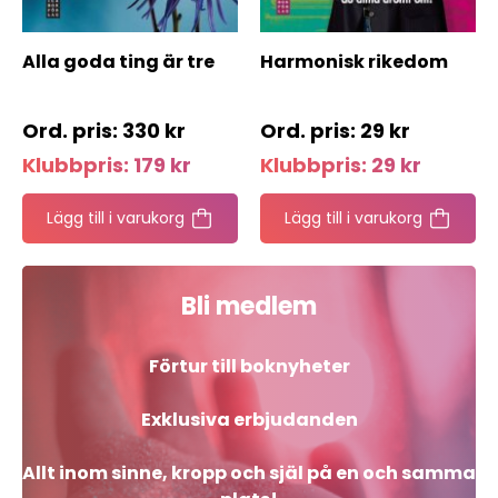
Alla goda ting är tre
Harmonisk rikedom
330
kr
29
kr
Klubbpris:
179
kr
Klubbpris:
29
kr
Lägg till i varukorg
Lägg till i varukorg
Bli medlem
Förtur till boknyheter
Exklusiva erbjudanden
Allt inom sinne, kropp och själ på en och samma