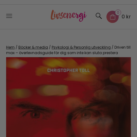
0
0 kr
Skip
to
content
Hem
/
Böcker & media
/
Psykologi & Personlig utveckling
/ Driven till
max – överlevnadsguide för dig som inte kan sluta prestera