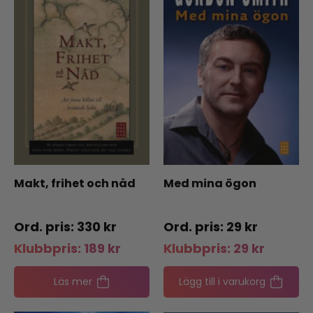
Makt, frihet och nåd
Med mina ögon
330
kr
29
kr
Klubbpris:
189
kr
Klubbpris:
29
kr
Läs mer
Lägg till i varukorg