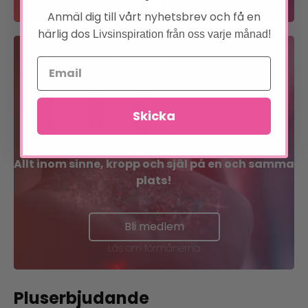
Läs mer
Lägg till i varukorg
Anmäl dig till vårt nyhetsbrev och få en
härlig dos
Livsinspiration från oss varje månad!
Bli medlem
Förtur till boknyheter
Skicka
Exklusiva erbjudanden
Allt inom sinne, kropp och själ på en och samma
plats!
Bli medlem
Läs om förmånerna
Pluserbjudande