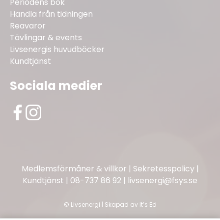
Periodens bok
Handla från tidningen
Reavaror
Tävlingar & events
Livsenergis huvudböcker
Kundtjänst
Sociala medier
Medlemsförmåner & villkor
|
Sekretesspolicy
|
Kundtjänst
|
08-737 86 92
|
livsenergi@fsys.se
©
Livsenergi | Skapad av
It’s Ed