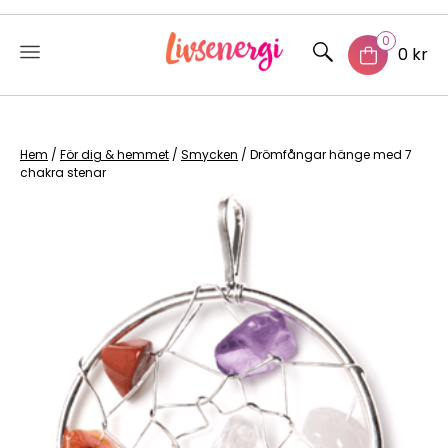
0
0 kr
Skip
to
content
Hem
/
För dig & hemmet
/
Smycken
/ Drömfångar hänge med 7
chakra stenar