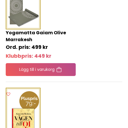
Yogamatta Gaiam Olive
Marrakesh
499
kr
Klubbpris:
449
kr
Lägg till i varukorg