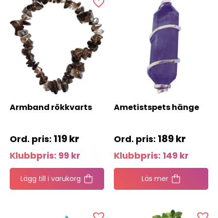
Armband rökkvarts
Ametistspets hänge
119
kr
189
kr
Klubbpris:
99
kr
Klubbpris:
149
kr
Lägg till i varukorg
Läs mer