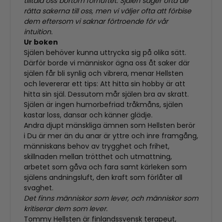
tilltala oss bortom förnuftet. Själen säger ofta de
rätta sakerna till oss, men vi väljer ofta att förbise
dem eftersom vi saknar förtroende för vår
intuition.
Ur boken
Själen behöver kunna uttrycka sig på olika sätt.
Därför borde vi människor ägna oss åt saker där
själen får bli synlig och vibrera, menar Hellsten
och levererar ett tips: Att hitta sin hobby är att
hitta sin själ. Dessutom mår själen bra av skratt.
Själen är ingen humorbefriad tråkmåns, själen
kastar loss, dansar och känner glädje.
Andra djupt mänskliga ämnen som Hellsten berör
i Du är mer än du anar är yttre och inre framgång,
människans behov av trygghet och frihet,
skillnaden mellan trötthet och utmattning,
arbetet som gåva och fara samt kärleken som
själens andningsluft, den kraft som förlåter all
svaghet.
Det finns människor som lever, och människor som
kritiserar dem som lever.
Tommy Hellsten är finlandssvensk terapeut,