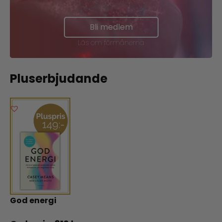
Bli medlem
Läs om förmånerna
Pluserbjudande
God energi