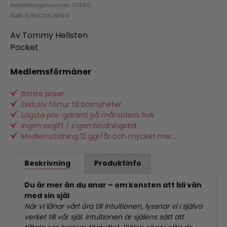
Beställningsnummer: 121550
ISBN: 9789173874694
Av Tommy Hellsten
Pocket
Medlemsförmåner
Bättre priser
Exklusiv förtur till boknyheter
Lägsta pris-garanti på månadens bok
Ingen avgift / ingen bindningstid
Medlemstidning 12 ggr/år och mycket mer...
Beskrivning
Produktinfo
Du är mer än du anar – om konsten att bli vän
med sin själ
När vi lånar vårt öra till intuitionen, lyssnar vi i själva
verket till vår själ. Intuitionen är själens sätt att