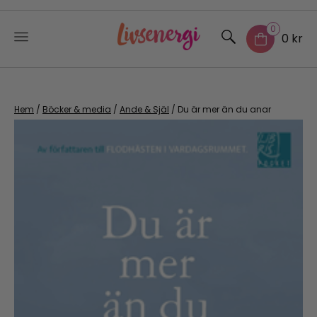
0
0 kr
Skip
to
content
Hem
/
Böcker & media
/
Ande & Själ
/ Du är mer än du anar