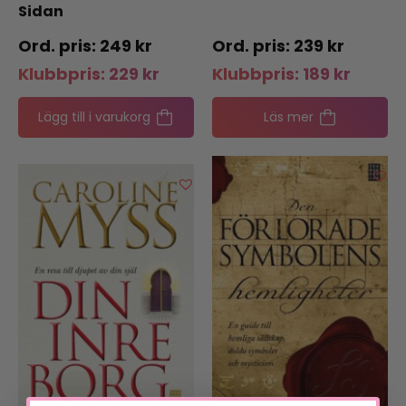
Sidan
249
kr
239
kr
Klubbpris:
229
kr
Klubbpris:
189
kr
Lägg till i varukorg
Läs mer