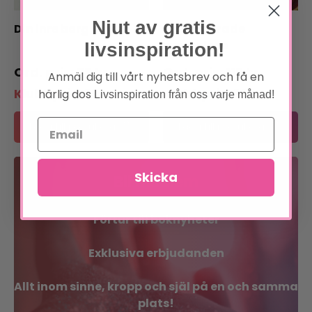
Njut av gratis
Din inre borg
Den förlorade
symbolens
livsinspiration!
hemligheter
29
kr
119
kr
Anmäl dig till vårt nyhetsbrev och få en
Klubbpris:
29
kr
Klubbpris:
99
kr
härlig dos
Livsinspiration från oss varje månad!
Lägg till i varukorg
Lägg till i varukorg
Skicka
Bli medlem
Förtur till boknyheter
Exklusiva erbjudanden
Allt inom sinne, kropp och själ på en och samma
plats!