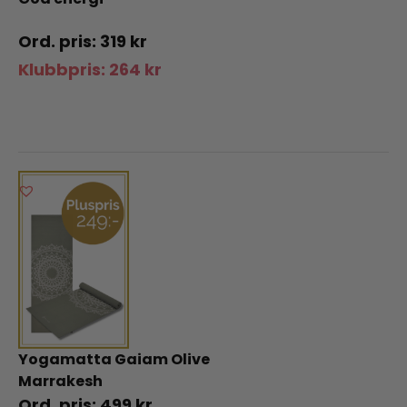
319
kr
Klubbpris:
264
kr
Yogamatta Gaiam Olive
Marrakesh
499
kr