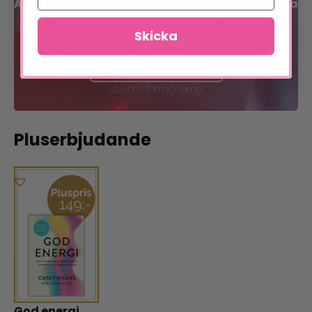
Allt inom sinne, kropp och själ på en och samma
plats!
Skicka
Bli medlem
Läs om förmånerna
Pluserbjudande
God energi