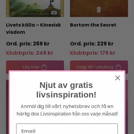
Livets källa – Kinesisk
Bortom the Secret
visdom
269
kr
229
kr
Klubbpris:
249
kr
Klubbpris:
179
kr
Läs mer
Lägg till i varukorg
Njut av gratis
Bli medlem
livsinspiration!
Anmäl dig till vårt nyhetsbrev och få en
Förtur till boknyheter
härlig dos
Livsinspiration från oss varje månad!
Exklusiva erbjudanden