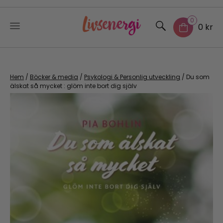
0
0 kr
Skip
to
content
Hem
/
Böcker & media
/
Psykologi & Personlig utveckling
/ Du som
älskat så mycket : glöm inte bort dig själv