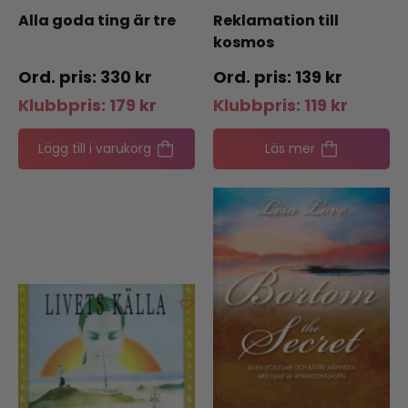
Alla goda ting är tre
Reklamation till
kosmos
330
kr
139
kr
Klubbpris:
179
kr
Klubbpris:
119
kr
Lägg till i varukorg
Läs mer