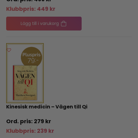
Klubbpris:
449
kr
Lägg till i varukorg
Kinesisk medicin – Vägen till Qi
279
kr
Klubbpris:
239
kr