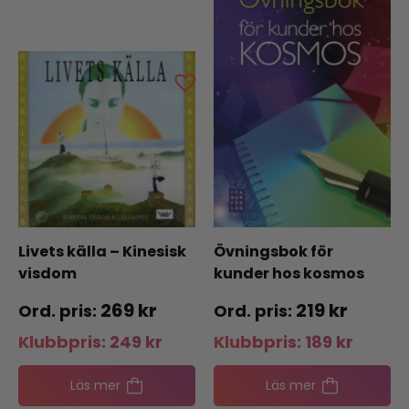
Livets källa – Kinesisk
Övningsbok för
visdom
kunder hos kosmos
269
kr
219
kr
Klubbpris:
249
kr
Klubbpris:
189
kr
Läs mer
Läs mer