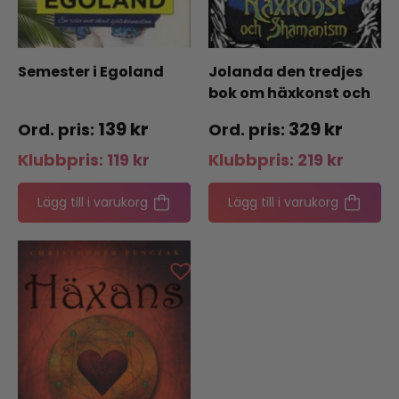
Semester i Egoland
Jolanda den tredjes
bok om häxkonst och
shamanism
139
kr
329
kr
Klubbpris:
119
kr
Klubbpris:
219
kr
Lägg till i varukorg
Lägg till i varukorg