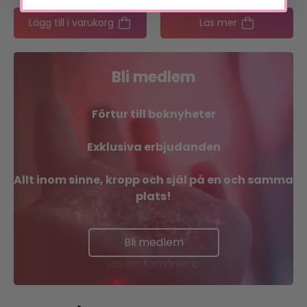
Lägg till i varukorg
Läs mer
Bli medlem
Förtur till boknyheter
Exklusiva erbjudanden
Allt inom sinne, kropp och själ på en och samma
plats!
Bli medlem
Läs om förmånerna