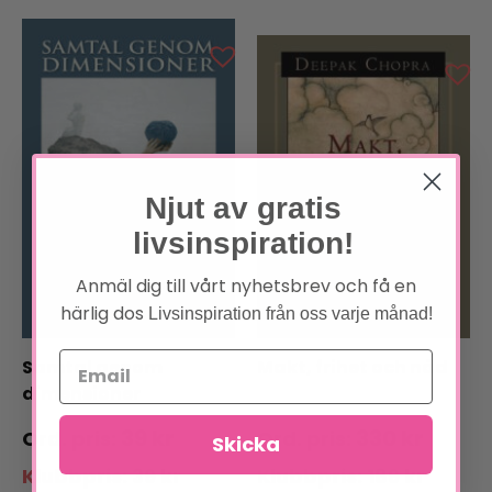
Njut av gratis
livsinspiration!
Anmäl dig till vårt nyhetsbrev och få en
härlig dos
Livsinspiration från oss varje månad!
Samtal genom
Makt, frihet och nåd
dimensioner
39
kr
330
kr
Skicka
Klubbpris:
39
kr
Klubbpris:
189
kr