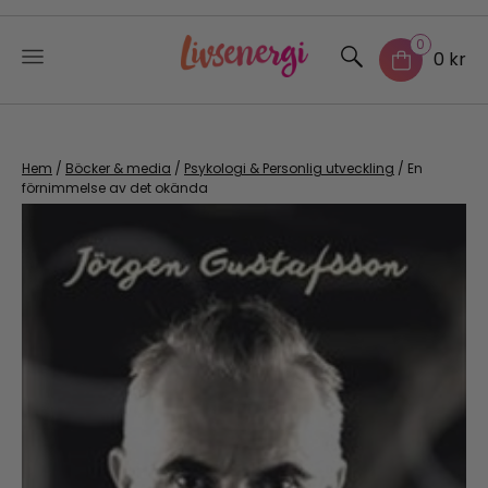
0
0 kr
Skip
to
content
Hem
/
Böcker & media
/
Psykologi & Personlig utveckling
/ En
förnimmelse av det okända