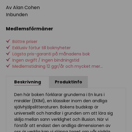
Av Alan Cohen
Inbunden
Medlemsförmåner
Bättre priser
Exklusiv förtur till boknyheter
Lägsta pris-garanti på månadens bok
Ingen avgift / ingen bindningstid
Medlemstidning 12 ggr/år och mycket mer...
Beskrivning
Produktinfo
Den här boken förklarar grunderna i En kurs i
mirakler (EKIM), en klassiker inom den andliga
självhjälpslitteraturen. Bokens budskap är
universellt och handlar i grunden om att lära sig
skilja mellan sann verklighet och illusion. När vi
förstår att endast den andliga dimensionen av
oss är verklig kan vi släppa taget om vår rädsla