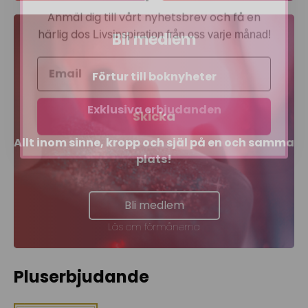
Anmäl dig till vårt nyhetsbrev och få en
härlig dos
Livsinspiration från oss varje månad!
Bli medlem
Förtur till boknyheter
Skicka
Exklusiva erbjudanden
Allt inom sinne, kropp och själ på en och samma
plats!
Bli medlem
Läs om förmånerna
Pluserbjudande