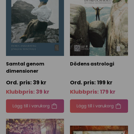
Samtal genom
Dödens astrologi
dimensioner
39
kr
199
kr
Klubbpris:
39
kr
Klubbpris:
179
kr
Lägg till i varukorg
Lägg till i varukorg