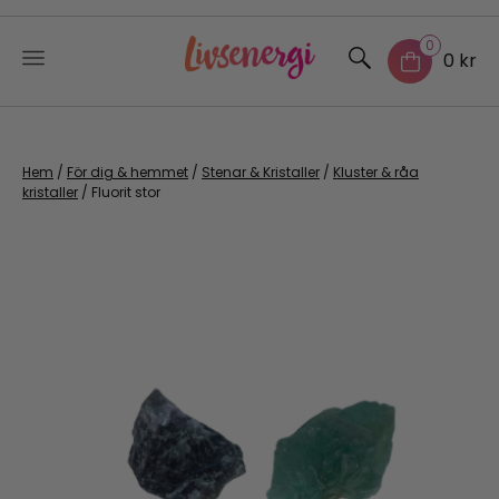
0
0 kr
Skip
to
content
Hem
/
För dig & hemmet
/
Stenar & Kristaller
/
Kluster & råa
kristaller
/ Fluorit stor