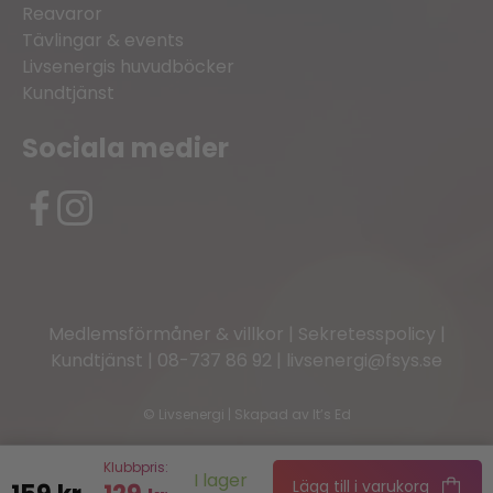
Reavaror
Tävlingar & events
Livsenergis huvudböcker
Kundtjänst
Sociala medier
Medlemsförmåner & villkor
|
Sekretesspolicy
|
Kundtjänst
|
08-737 86 92
|
livsenergi@fsys.se
©
Livsenergi | Skapad av
It’s Ed
Klubbpris:
I lager
Lägg till i varukorg