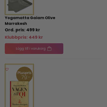
Yogamatta Gaiam Olive
Marrakesh
499
kr
Klubbpris:
449
kr
Lägg till i varukorg