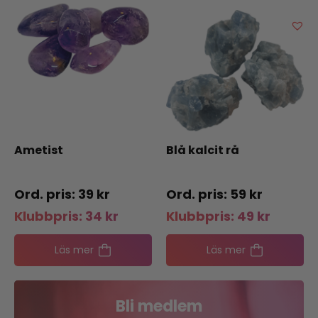
Ametist
Blå kalcit rå
39
kr
59
kr
Klubbpris:
34
kr
Klubbpris:
49
kr
Läs mer
Läs mer
Bli medlem