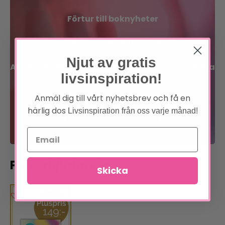
Förtur till boknyheter
Exklusiva erbjudanden
Njut av gratis
Allt inom sinne, kropp och själ på en och samma
livsinspiration!
plats!
Anmäl dig till vårt nyhetsbrev och få en
härlig dos
Livsinspiration från oss varje månad!
Bli medlem
Läs om förmånerna
Pluserbjudande
Skicka