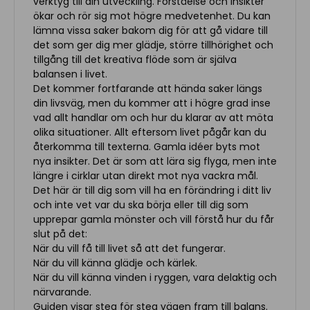
verktyg till din utveckling. Förståelse och insikter
ökar och rör sig mot högre medvetenhet. Du kan
lämna vissa saker bakom dig för att gå vidare till
det som ger dig mer glädje, större tillhörighet och
tillgång till det kreativa flöde som är själva
balansen i livet.
Det kommer fortfarande att hända saker längs
din livsväg, men du kommer att i högre grad inse
vad allt handlar om och hur du klarar av att möta
olika situationer. Allt eftersom livet pågår kan du
återkomma till texterna. Gamla idéer byts mot
nya insikter. Det är som att lära sig flyga, men inte
längre i cirklar utan direkt mot nya vackra mål.
Det här är till dig som vill ha en förändring i ditt liv
och inte vet var du ska börja eller till dig som
upprepar gamla mönster och vill förstå hur du får
slut på det:
När du vill få till livet så att det fungerar.
När du vill känna glädje och kärlek.
När du vill känna vinden i ryggen, vara delaktig och
närvarande.
Guiden visar steg för steg vägen fram till balans.