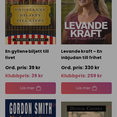
En gyllene biljett till
Levande kraft – En
livet
inbjudan till frihet
39
kr
330
kr
Klubbpris:
39
kr
Klubbpris:
259
kr
Läs mer
Läs mer