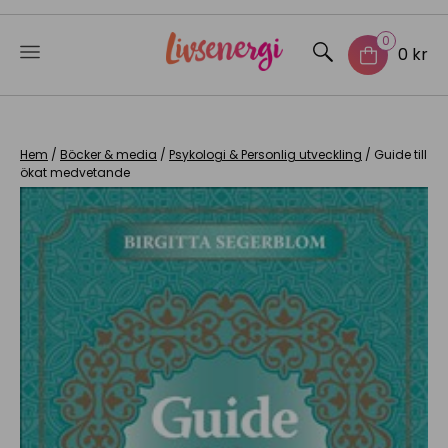
0
0 kr
Skip
to
content
Hem
/
Böcker & media
/
Psykologi & Personlig utveckling
/ Guide till
ökat medvetande