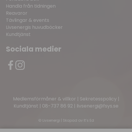
Handla från tidningen
Reavaror
Tävlingar & events
Livsenergis huvudböcker
Kundtjänst
Sociala medier
Medlemsförmåner & villkor
|
Sekretesspolicy
|
Kundtjänst
|
08-737 86 92
|
livsenergi@fsys.se
©
Livsenergi | Skapad av
It’s Ed