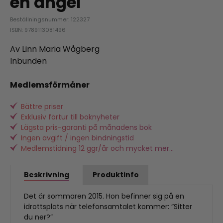
en ängel
Beställningsnummer: 122327
ISBN: 9789113081496
Av Linn Maria Wågberg
Inbunden
Medlemsförmåner
Bättre priser
Exklusiv förtur till boknyheter
Lägsta pris-garanti på månadens bok
Ingen avgift / ingen bindningstid
Medlemstidning 12 ggr/år och mycket mer...
Beskrivning
Produktinfo
Det är sommaren 2015. Hon befinner sig på en
idrottsplats när telefonsamtalet kommer: ”Sitter
du ner?”