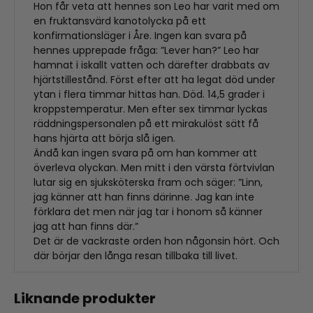
Hon får veta att hennes son Leo har varit med om
en fruktansvärd kanotolycka på ett
konfirmationsläger i Åre. Ingen kan svara på
hennes upprepade fråga: ”Lever han?” Leo har
hamnat i iskallt vatten och därefter drabbats av
hjärtstillestånd. Först efter att ha legat död under
ytan i flera timmar hittas han. Död. 14,5 grader i
kroppstemperatur. Men efter sex timmar lyckas
räddningspersonalen på ett mirakulöst sätt få
hans hjärta att börja slå igen.
Ändå kan ingen svara på om han kommer att
överleva olyckan. Men mitt i den värsta förtvivlan
lutar sig en sjuksköterska fram och säger: ”Linn,
jag känner att han finns därinne. Jag kan inte
förklara det men när jag tar i honom så känner
jag att han finns där.”
Det är de vackraste orden hon någonsin hört. Och
där börjar den långa resan tillbaka till livet.
Liknande produkter