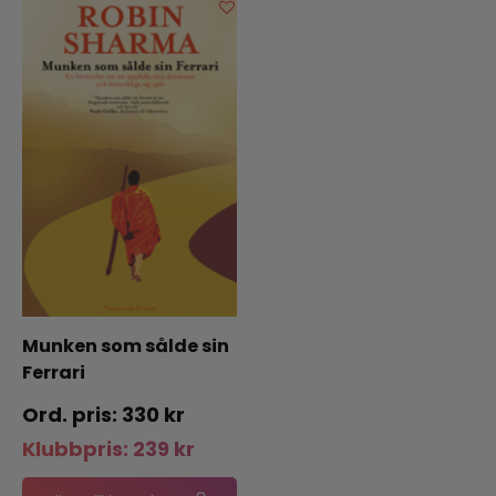
Munken som sålde sin
Ferrari
330
kr
Klubbpris:
239
kr