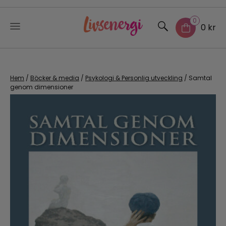
0
0 kr
Skip
to
content
Hem
/
Böcker & media
/
Psykologi & Personlig utveckling
/ Samtal
genom dimensioner