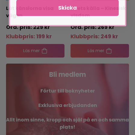
Skicka
Låt känslorna visa
Livets källa – Kinesisk
vägen
visdom
229
kr
269
kr
Klubbpris:
199
kr
Klubbpris:
249
kr
Läs mer
Läs mer
Bli medlem
Förtur till boknyheter
Exklusiva erbjudanden
Allt inom sinne, kropp och själ på en och samma
plats!