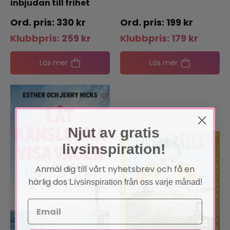
inbjudan till frihet
330
kr
199
kr
Klubbpris:
259
kr
Klubbpris:
179
kr
Läs mer
Läs mer
Njut av gratis
livsinspiration!
Anmäl dig till vårt nyhetsbrev och få en
härlig dos
Livsinspiration från oss varje månad!