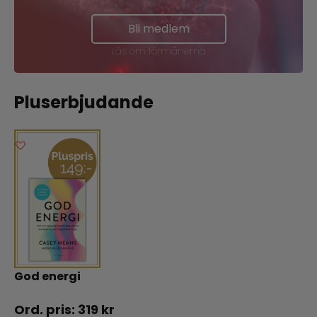
Bli medlem
Läs om förmånerna
Pluserbjudande
God energi
319
kr