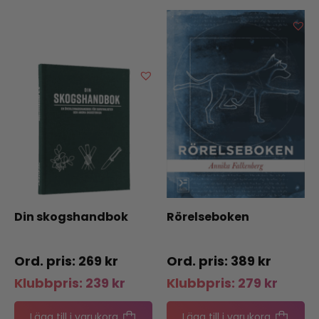
Din skogshandbok
Rörelseboken
269
kr
389
kr
Klubbpris:
239
kr
Klubbpris:
279
kr
Lägg till i varukorg
Lägg till i varukorg