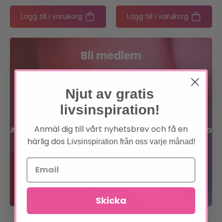
Lägg till i varukorg
Lägg till i varukorg
Bli medlem
Förtur till boknyheter
Njut av gratis
Exklusiva erbjudanden
livsinspiration!
Anmäl dig till vårt nyhetsbrev och få en
Allt inom sinne, kropp och själ på en och samma
härlig dos
plats!
Livsinspiration från oss varje månad!
Bli medlem
Läs om förmånerna
Skicka