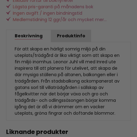
Exklusiv förtur till boknyheter
Lägsta pris-garanti på månadens bok
Ingen avgift / ingen bindningstid
Medlemstidning 12 ggr/år och mycket mer...
Beskrivning
Produktinfo
För att skapa en härligt somrig miljö på din
uteplats/trädgård är lika viktigt som att skapa en
fin miljö inomhus. Leonor Juhl vill med Inred ute
inspirera till att planera för utelivet, att skapa de
där mysiga ställena på altanen, balkongen eller i
trädgården. Från stadsbalkong ackompanerat av
gatans sorl till villaträdgården i sällskap av
fågelkvitter när det börjar växa och gro och
trädgårds- och odlingssäsongen börjar komma
igång det är då vi drömmer om en vacker
uteplats, gröna fingrar och doftande blommor.
Liknande produkter