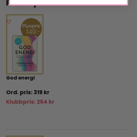
Pluserbjudande
God energi
319
kr
Klubbpris:
264
kr