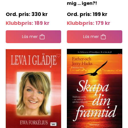
mig … igen?!
330
kr
199
kr
Klubbpris:
189
kr
Klubbpris:
179
kr
Läs mer
Läs mer