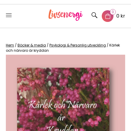
0
0 kr
Skip
to
content
Hem
/
Böcker & media
/
Psykologi & Personlig utveckling
/ Kärlek
och närvaro är kryddan