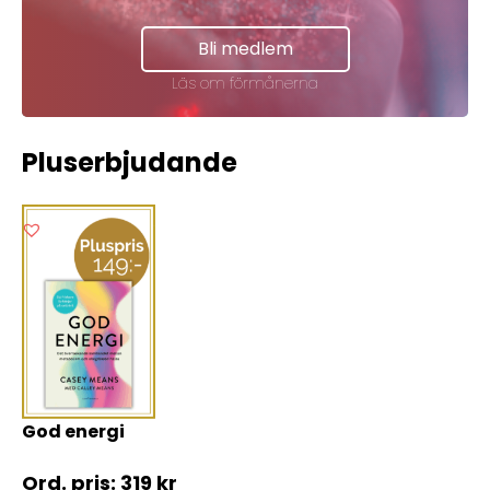
Bli medlem
Läs om förmånerna
Pluserbjudande
God energi
319
kr