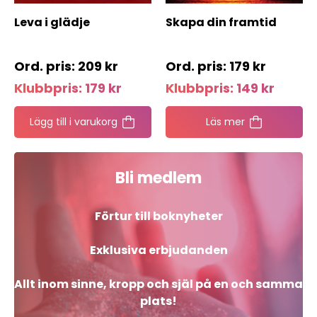
Leva i glädje
Skapa din framtid
209
kr
179
kr
Klubbpris:
179
kr
Klubbpris:
149
kr
Lägg till i varukorg
Läs mer
Bli medlem
Förtur till boknyheter
Exklusiva erbjudanden
Allt inom sinne, kropp och själ på en och samma
plats!