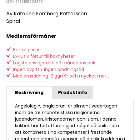
ISBN: 9789185903870
Av Katarina Forsberg Pettersson
Spiral
Medlemsförmåner
Bättre priser
Exklusiv förtur till boknyheter
Lägsta pris-garanti på månadens bok
Ingen avgift / ingen bindningstid
Medlemstidning 12 ggr/år och mycket mer...
Beskrivning
Produktinfo
Angelologin, änglaläran, är allmänt vedertagen
inom de tre monoteistiska religionerna:
judendomen, kristendomen och islam. I denna
kokbok har författaren gjort något så unikt som
att kombinera sina kompetenser i frestande
recept och energifrekvenser, då de blir kryddorna i