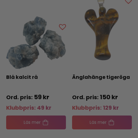
Blå kalcit rå
Änglahänge tigeröga
59
kr
150
kr
Klubbpris:
49
kr
Klubbpris:
129
kr
Läs mer
Läs mer