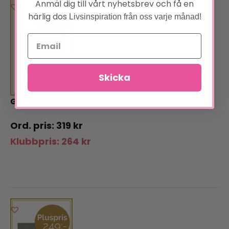
Anmäl dig till vårt nyhetsbrev och få en
härlig dos
Livsinspiration från oss varje månad!
Skicka
God energi
319
kr
Klubbpris:
264
kr