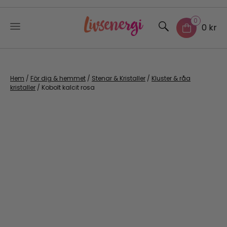
0
0 kr
Skip
to
content
Hem
/
För dig & hemmet
/
Stenar & Kristaller
/
Kluster & råa
kristaller
/ Kobolt kalcit rosa