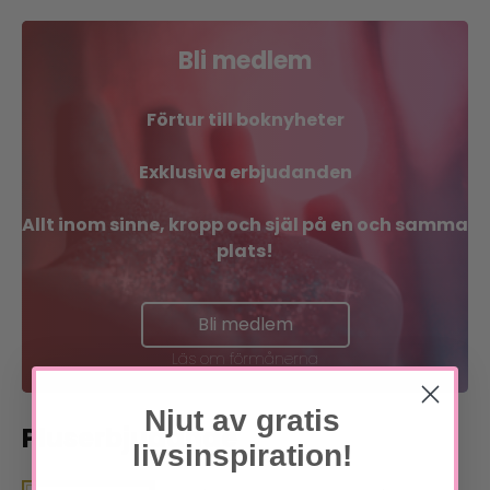
Bli medlem
Förtur till boknyheter
Exklusiva erbjudanden
Allt inom sinne, kropp och själ på en och samma
plats!
Bli medlem
Läs om förmånerna
Njut av gratis
Pluserbjudande
livsinspiration!