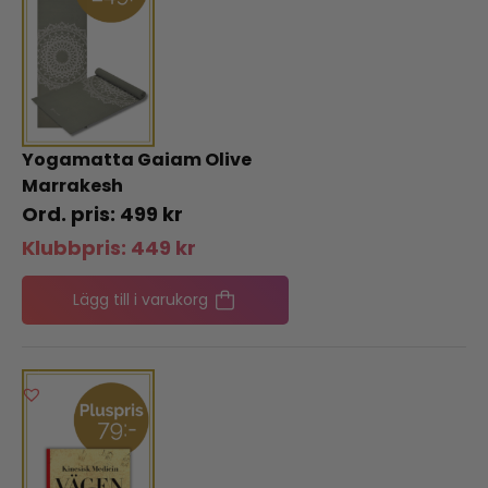
Yogamatta Gaiam Olive
Marrakesh
499
kr
Klubbpris:
449
kr
Lägg till i varukorg