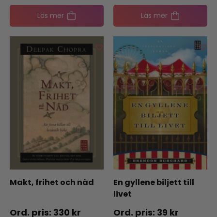
Läs mer
Läs mer
Makt, frihet och nåd
En gyllene biljett till
livet
330
kr
39
kr