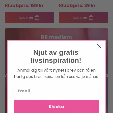
Klubbpris:
189
kr
Klubbpris:
39
kr
Läs mer
Läs mer
Bli medlem
Förtur till boknyheter
Njut av gratis
livsinspiration!
Exklusiva erbjudanden
Anmäl dig till vårt nyhetsbrev och få en
Allt inom sinne, kropp och själ på en och samma
härlig dos
Livsinspiration från oss varje månad!
plats!
Bli medlem
Skicka
Läs om förmånerna