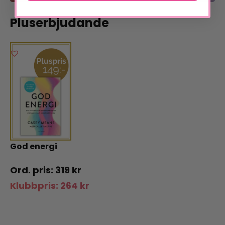
Pluserbjudande
God energi
319
kr
Klubbpris:
264
kr