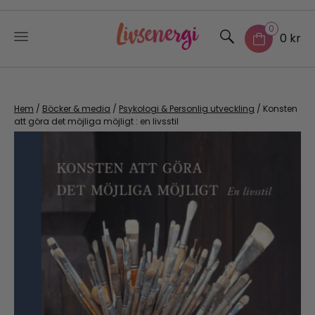
0
0 kr
Skip
to
content
Hem
/
Böcker & media
/
Psykologi & Personlig utveckling
/ Konsten
att göra det möjliga möjligt : en livsstil