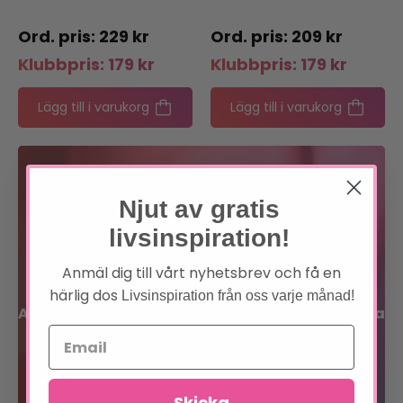
229
kr
209
kr
Klubbpris:
179
kr
Klubbpris:
179
kr
Lägg till i varukorg
Lägg till i varukorg
Bli medlem
Njut av gratis
Förtur till boknyheter
livsinspiration!
Exklusiva erbjudanden
Anmäl dig till vårt nyhetsbrev och få en
härlig dos
Livsinspiration från oss varje månad!
Allt inom sinne, kropp och själ på en och samma
plats!
Bli medlem
Skicka