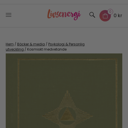
0
0 kr
Skip
to
content
Hem
/
Böcker & media
/
Psykologi & Personlig
utveckling
/ Kosmiskt medvetande