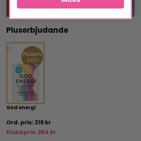
Läs om förmånerna
Pluserbjudande
God energi
319
kr
Klubbpris:
264
kr