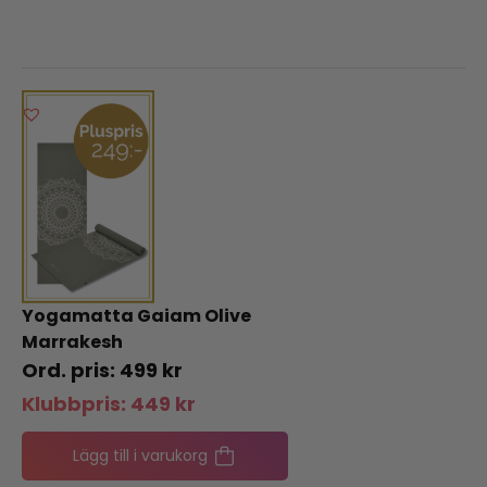
Yogamatta Gaiam Olive
Marrakesh
499
kr
Klubbpris:
449
kr
Lägg till i varukorg