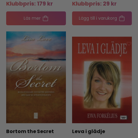
Klubbpris:
179
kr
Klubbpris:
29
kr
Läs mer
Lägg till i varukorg
Bortom the Secret
Leva i glädje