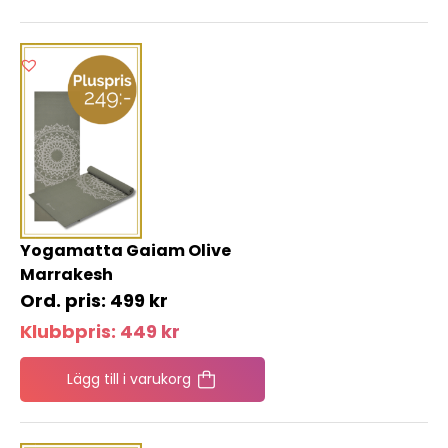
Yogamatta Gaiam Olive
Marrakesh
499
kr
Klubbpris:
449
kr
Lägg till i varukorg