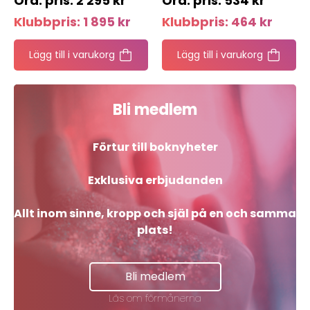
2 295
kr
534
kr
Klubbpris:
1 895
kr
Klubbpris:
464
kr
Lägg till i varukorg
Lägg till i varukorg
Bli medlem
Förtur till boknyheter
Exklusiva erbjudanden
Allt inom sinne, kropp och själ på en och samma
plats!
Bli medlem
Läs om förmånerna