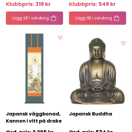
Klubbpris:
319
kr
Klubbpris:
549
kr
Lägg till i varukorg
Lägg till i varukorg
Japansk väggbonad,
Japansk Buddha
Kannon i vitt på drake