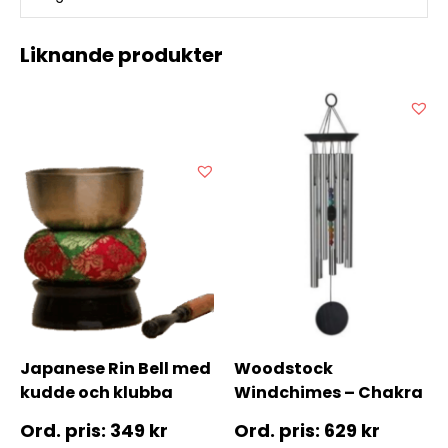
Liknande produkter
Japanese Rin Bell med
Woodstock
kudde och klubba
Windchimes – Chakra
7 Stone Large – 63 cm
349
kr
629
kr