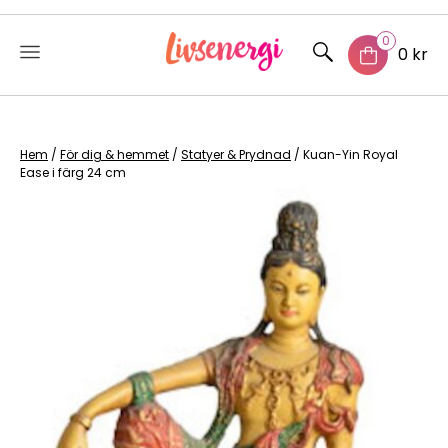
0
0 kr
Skip
to
content
Hem
/
För dig & hemmet
/
Statyer & Prydnad
/ Kuan-Yin Royal
Ease i färg 24 cm