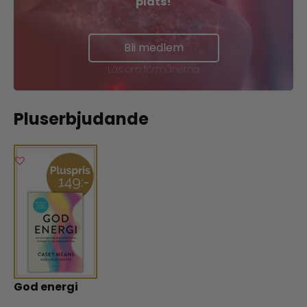
plats!
Bli medlem
Läs om förmånerna
Pluserbjudande
God energi