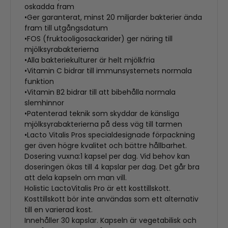
oskadda fram
•Ger garanterat, minst 20 miljarder bakterier ända
fram till utgångsdatum
•FOS (fruktooligosackarider) ger näring till
mjölksyrabakterierna
•Alla bakteriekulturer är helt mjölkfria
•Vitamin C bidrar till immunsystemets normala
funktion
•Vitamin B2 bidrar till att bibehålla normala
slemhinnor
•Patenterad teknik som skyddar de känsliga
mjölksyrabakterierna på dess väg till tarmen
•Lacto Vitalis Pros specialdesignade förpackning
ger även högre kvalitet och bättre hållbarhet.
Dosering vuxna:1 kapsel per dag. Vid behov kan
doseringen ökas till 4 kapslar per dag. Det går bra
att dela kapseln om man vill.
Holistic LactoVitalis Pro är ett kosttillskott.
Kosttillskott bör inte användas som ett alternativ
till en varierad kost.
Innehåller 30 kapslar. Kapseln är vegetabilisk och