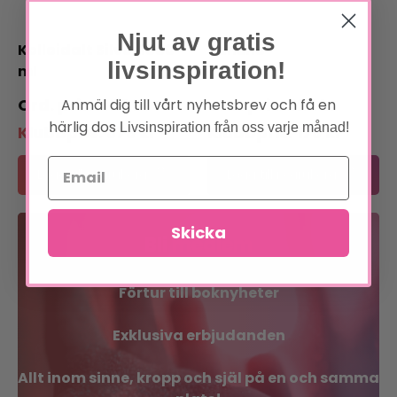
Njut av gratis
Kolloidalt Silver 1000
Sancho
livsinspiration!
ml
409
kr
222
kr
Anmäl dig till vårt nyhetsbrev och få en
härlig dos
Livsinspiration från oss varje månad!
Klubbpris:
379
kr
Klubbpris:
179
kr
Lägg till i varukorg
Lägg till i varukorg
Skicka
Bli medlem
Förtur till boknyheter
Exklusiva erbjudanden
Allt inom sinne, kropp och själ på en och samma