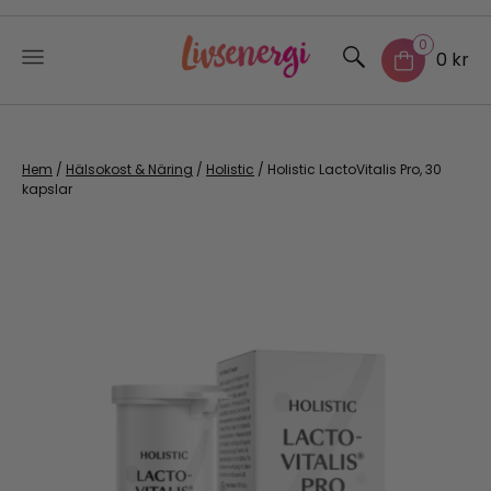
0
0 kr
Skip
to
content
Hem
/
Hälsokost & Näring
/
Holistic
/ Holistic LactoVitalis Pro, 30
kapslar