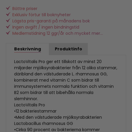
Bättre priser
Exklusiv förtur till boknyheter
Lägsta pris-garanti på månadens bok
Ingen avgift / ingen bindningstid
Medlemstidning 12 ggr/år och mycket mer...
Beskrivning
Produktinfo
LactoVitalis Pro ger ett tillskott av minst 20
miljarder mjölksyrabakterier från 12 olika stammar,
däribland den välstuderade L. rhamnosus GG,
kombinerat med vitamin C som bidrar till
immunsystemets normala funktion och vitamin
B2 som bidrar till att bibehålla normala
slemhinnor.
LactoVitalis Pro
•12 bakteriestammar
•Med den välstuderade mjölksyrabakterien
Lactobacillus rhamnosus GG
•Cirka 90 procent av bakterierna kommer