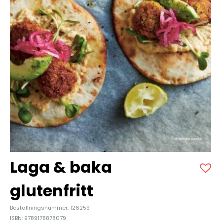
Laga & baka
glutenfritt
Beställningsnummer: 126259
ISBN: 9789178878079