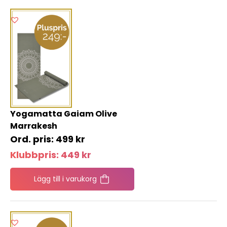
Yogamatta Gaiam Olive
Marrakesh
499
kr
Klubbpris:
449
kr
Lägg till i varukorg