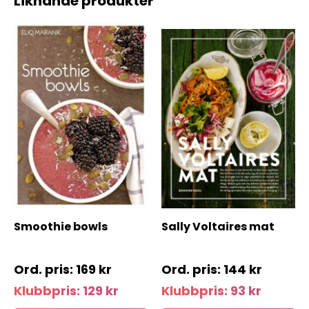
Liknande produkter
Smoothie bowls
Sally Voltaires mat
169
kr
144
kr
Klubbpris:
129
kr
Klubbpris:
93
kr