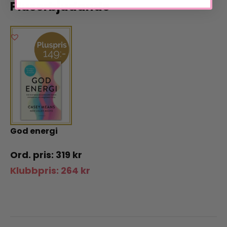
Pluserbjudande
God energi
319
kr
Klubbpris:
264
kr