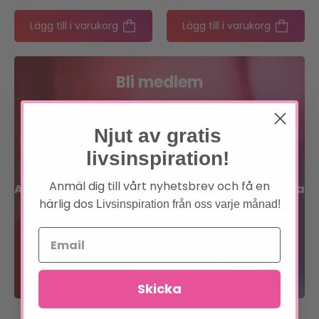
Lägg till i varukorg
Lägg till i varukorg
Bli medlem
Förtur till boknyheter
Njut av gratis
Exklusiva erbjudanden
livsinspiration!
Anmäl dig till vårt nyhetsbrev och få en
Allt inom sinne, kropp och själ på en och samma
härlig dos
plats!
Livsinspiration från oss varje månad!
Bli medlem
Läs om förmånerna
Skicka