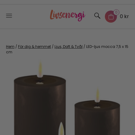
0
0 kr
Skip
to
content
Hem
/
För dig & hemmet
/
Ljus, Doft & Tvål
/ LED-ljus mocca 7,5 x 15
cm