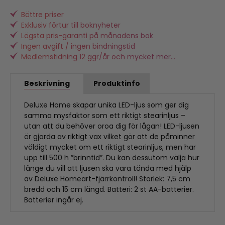
Bättre priser
Exklusiv förtur till boknyheter
Lägsta pris-garanti på månadens bok
Ingen avgift / ingen bindningstid
Medlemstidning 12 ggr/år och mycket mer...
Beskrivning
Produktinfo
Deluxe Home skapar unika LED-ljus som ger dig
samma mysfaktor som ett riktigt stearinljus –
utan att du behöver oroa dig för lågan! LED-ljusen
är gjorda av riktigt vax vilket gör att de påminner
väldigt mycket om ett riktigt stearinljus, men har
upp till 500 h ”brinntid”. Du kan dessutom välja hur
länge du vill att ljusen ska vara tända med hjälp
av Deluxe Homeart-fjärrkontroll! Storlek: 7,5 cm
bredd och 15 cm längd. Batteri: 2 st AA-batterier.
Batterier ingår ej.